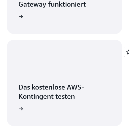
Gateway funktioniert
mationen
Das kostenlose AWS-
Kontingent testen
erstellen