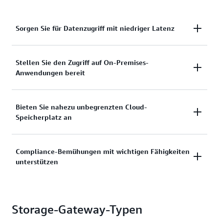
Sorgen Sie für Datenzugriff mit niedriger Latenz
Stellen Sie Datenzugriff mit geringer Latenz auf On-
Stellen Sie den Zugriff auf On-Premises-
Anwendungen bereit
Premises-Anwendungen bereit und nutzen Sie
gleichzeitig die Agilität, Wirtschaftlichkeit und
Sicherheitsfunktionen von AWS in der Cloud.
Bieten Sie On-Premises-Anwendungen Zugriff auf
Bieten Sie nahezu unbegrenzten Cloud-
Speicherplatz an
Cloud-gestützten Speicher ohne Unterbrechung
Ihres Geschäfts, indem Sie Benutzer- und
Anwendungsworkflows beibehalten.
Bieten Sie Benutzern und Anwendungen praktisch
Compliance-Bemühungen mit wichtigen Fähigkeiten
unterstützen
unbegrenzten Cloud-Speicher, ohne neue
Speicherhardware bereitstellen zu müssen.
Unterstützen Sie Ihre Compliance-Bemühungen mit
Storage-Gateway-Typen
Schlüsselfunktionen wie Verschlüsselung, Prüfungs-