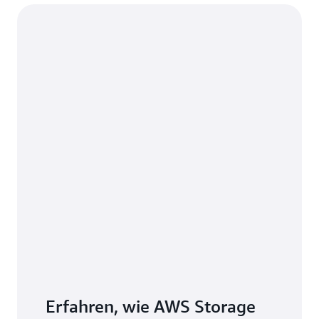
verwenden, um skalierbaren Speicher für On-
Premises-Anwendungen mit
Wiederherstellungsoptionen in der Cloud
bereitzustellen. Mit einer zwischengespeicherten
Volume-Architektur profitieren Sie von skalierbarem
Cloud-Speicher und Datenschutz für wachsende
Datensätze, die einen lokalen Zugriff mit geringer
Latenz für häufig verwendete Daten erfordern.
Erfahren, wie AWS Storage