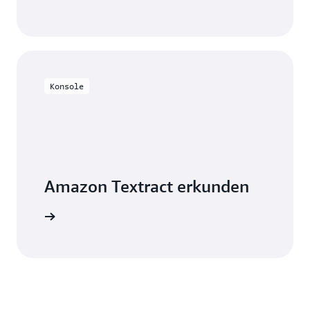
Konsole
Amazon Textract erkunden
e Schritte