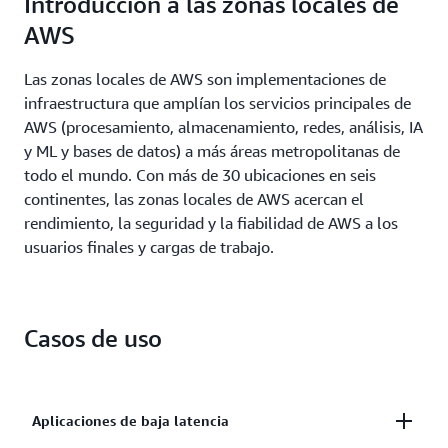
Introducción a las zonas locales de
de instancias, modelos de precios (bajo demanda,
conocidas estrategias de resiliencia de AWS para
AWS
Savings Plans y planes de spot) y opciones de
lograr una alta disponibilidad.
implementación que se adapten a los requisitos de
Las zonas locales de AWS son implementaciones de
su carga de trabajo.
infraestructura que amplían los servicios principales de
AWS (procesamiento, almacenamiento, redes, análisis, IA
y ML y bases de datos) a más áreas metropolitanas de
todo el mundo. Con más de 30 ubicaciones en seis
continentes, las zonas locales de AWS acercan el
rendimiento, la seguridad y la fiabilidad de AWS a los
usuarios finales y cargas de trabajo.
Casos de uso
Aplicaciones de baja latencia