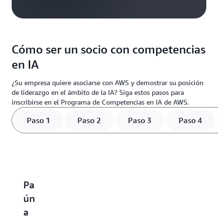
Cómo ser un socio con competencias
en IA
¿Su empresa quiere asociarse con AWS y demostrar su posición
de liderazgo en el ámbito de la IA? Siga estos pasos para
inscribirse en el Programa de Competencias en IA de AWS.
Paso 1
Paso 2
Paso 3
Paso 4
Paso 1:
Paso 2:
Paso
Paso
P
únase
inscríbase
3:
4:
5
a
en
acceda
elija
o