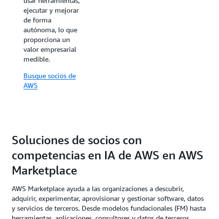
usar herramientas,
específicos. Por
ejecutar y mejorar
ejemplo:
de forma
experiencia de
autónoma, lo que
pacientes, análisis
proporciona un
de EHR,
valor empresarial
descubrimiento de
medible.
fármacos,
elaboración de
Busque socios de
perfiles de
AWS
productos
financieros,
asesoramiento
financiero,
planificación de la
Soluciones de socios con
producción,
inspección de
competencias en IA de AWS en AWS
calidad, asistentes
de compras
Marketplace
virtuales y
generación de
AWS Marketplace ayuda a las organizaciones a descubrir,
descripciones de
adquirir, experimentar, aprovisionar y gestionar software, datos
productos. También
y servicios de terceros. Desde modelos fundacionales (FM) hasta
para implementar
herramientas, aplicaciones, consultores y datos de terceros,