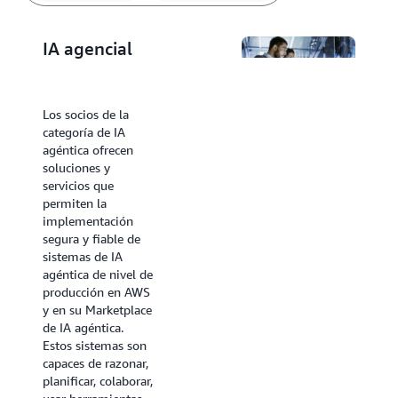
IA agencial
Los socios de la
categoría de IA
agéntica ofrecen
soluciones y
IA generativa
servicios que
permiten la
Los socios de la
implementación
categoría de IA
segura y fiable de
generativa ofrecen
sistemas de IA
soluciones que
agéntica de nivel de
aprovechan los
producción en AWS
modelos
y en su Marketplace
fundacionales (FM)
de IA agéntica.
y las tecnologías
Estos sistemas son
relacionadas para
capaces de razonar,
implementar casos
planificar, colaborar,
de uso de verticales