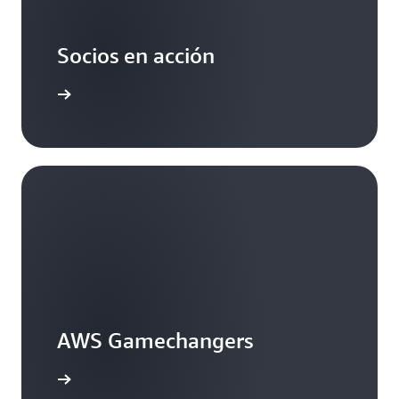
Socios en acción
ormación
AWS Gamechangers
ormación