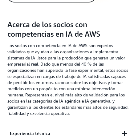
Acerca de los socios con
competencias en IA de AWS
Los socios con competencia en IA de AWS son expertos
validados que ayudan a las organizaciones a implementar
sistemas de IA listos para la producción que generan un valor
empresarial real. Dado que menos del 40 % de las
organizaciones han superado la fase experimental, estos socios
se especializan en cargas de trabajo de IA sofisticadas capaces
de percibir los entornos, razonar sobre los objetivos y tomar
medidas con un propósito con una mínima intervención
humana. Representan el nivel más alto de validación para los
socios en las categorías de IA agéntica e IA generativa, y
garantizan a los clientes los estándares más altos de seguridad,
fiabilidad y excelencia operativa.
Experiencia técnica