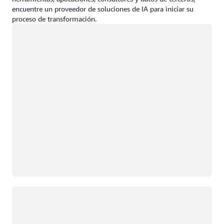
casos de uso
encuentre un proveedor de soluciones de IA para iniciar su
horizontales que
proceso de transformación.
afectan a todos los
Cargando
verticales, como por
ejemplo, mesas de
servicio,
administración del
conocimiento,
autoservicio,
incorporación de
empleados,
adquisiciones y
administración de
servicios de TI.
Busque socios de
AWS
Cargando