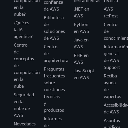
computación
herramientas
técnico
confianza
en la
de AWS
.NET en
AWS
nube?
AWS
re:Post
Biblioteca
¿Qué es
de
Python
Centro
la IA
soluciones
en AWS
de
agéntica?
de AWS
conocimien
Java en
Centro
Centro
AWS
Información
de
de
general
PHP en
conceptos
arquitectura
de AWS
AWS
de
Support
Preguntas
JavaScript
computación
frecuentes
Reciba
en AWS
en la
sobre
ayuda
nube
cuestiones
de
Seguridad
técnicas
expertos
en la
y
Accesibilida
nube de
productos
de AWS
AWS
Informes
Asuntos
Novedades
de
jurídicos