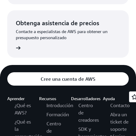
Obtenga asistencia de precios
Contacte a especialistas de AWS para obtener un
presupuesto personalizado
rmación
Cree una cuenta de AWS
Aprender
Recursos
Desarrolladores
Ayuda
¿Qué es
Introducción
Centro
Contacto
AWS?
de
Formación
Abra un
creadores
¿Qué es
ticket de
Centro
la
SDK y
soporte
de