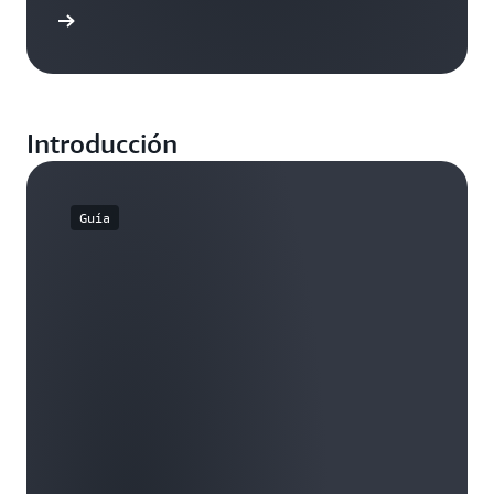
práctico
Introducción
Guía