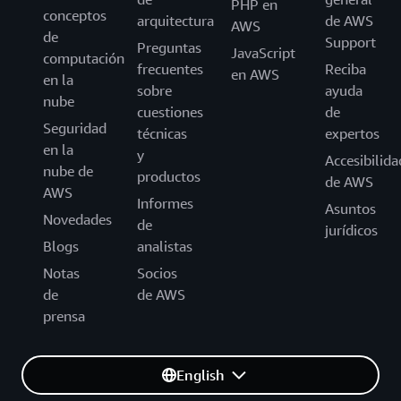
PHP en
conceptos
arquitectura
de AWS
AWS
de
Support
Preguntas
JavaScript
computación
frecuentes
Reciba
en AWS
en la
sobre
ayuda
nube
cuestiones
de
Seguridad
técnicas
expertos
en la
y
Accesibilida
nube de
productos
de AWS
AWS
Informes
Asuntos
Novedades
de
jurídicos
Blogs
analistas
Notas
Socios
de
de AWS
prensa
English