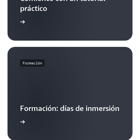
práctico
ial ahora
Formación
Formación: días de inmersión
ormación