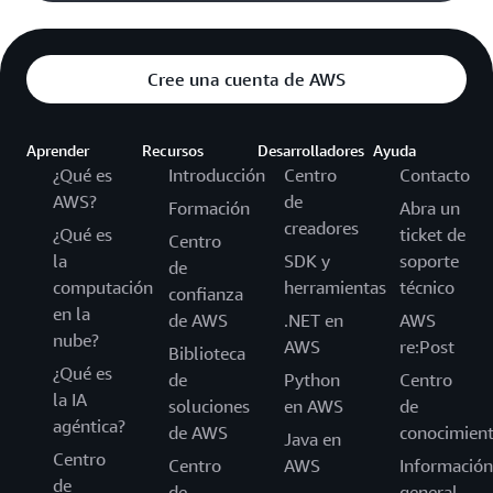
Cree una cuenta de AWS
Aprender
Recursos
Desarrolladores
Ayuda
¿Qué es
Introducción
Centro
Contacto
AWS?
de
Formación
Abra un
creadores
¿Qué es
ticket de
Centro
la
SDK y
soporte
de
computación
herramientas
técnico
confianza
en la
de AWS
.NET en
AWS
nube?
AWS
re:Post
Biblioteca
¿Qué es
de
Python
Centro
la IA
soluciones
en AWS
de
agéntica?
de AWS
conocimien
Java en
Centro
Centro
AWS
Información
de
de
general