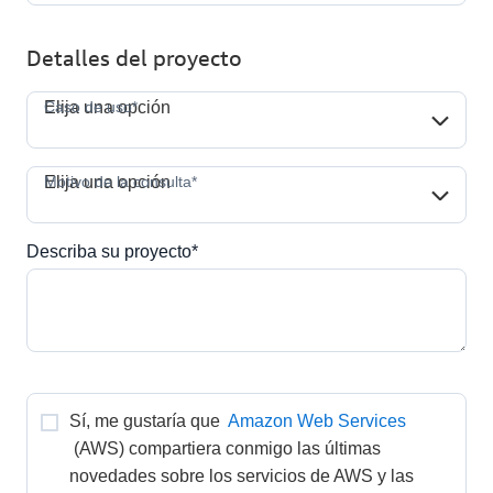
Detalles del proyecto
Caso de uso*
Caso de uso*
Elija una opción
Motivo de la consulta*
Motivo de la consulta*
Elija una opción
Describa su proyecto*
Sí, me gustaría que 
Amazon Web Services
(AWS) compartiera conmigo las últimas 
novedades sobre los servicios de AWS y las 