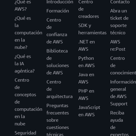
¿Qué es
Introducción
Centro
Contacto
AWS?
de
Formación
Abra un
creadores
¿Qué es
ticket de
Centro
la
SDK y
soporte
de
computación
herramientas
técnico
confianza
en la
de AWS
.NET en
AWS
nube?
AWS
re:Post
Biblioteca
¿Qué es
de
Python
Centro
la IA
soluciones
en AWS
de
agéntica?
de AWS
conocimien
Java en
Centro
Centro
AWS
Información
de
de
general
PHP en
conceptos
arquitectura
de AWS
AWS
de
Support
Preguntas
JavaScript
computación
frecuentes
Reciba
en AWS
en la
sobre
ayuda
nube
cuestiones
de
Seguridad
técnicas
expertos