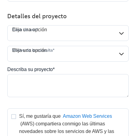
Detalles del proyecto
Caso de uso*
Caso de uso*
Elija una opción
Motivo de la consulta*
Motivo de la consulta*
Elija una opción
Describa su proyecto*
Sí, me gustaría que 
Amazon Web Services
(AWS) compartiera conmigo las últimas 
novedades sobre los servicios de AWS y las 