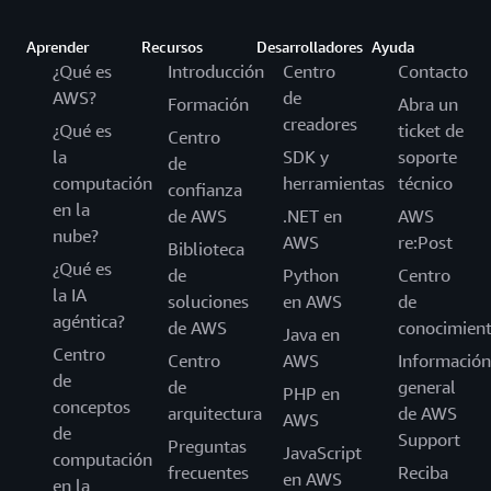
Aprender
Recursos
Desarrolladores
Ayuda
¿Qué es
Introducción
Centro
Contacto
AWS?
de
Formación
Abra un
creadores
¿Qué es
ticket de
Centro
la
SDK y
soporte
de
computación
herramientas
técnico
confianza
en la
de AWS
.NET en
AWS
nube?
AWS
re:Post
Biblioteca
¿Qué es
de
Python
Centro
la IA
soluciones
en AWS
de
agéntica?
de AWS
conocimien
Java en
Centro
Centro
AWS
Información
de
de
general
PHP en
conceptos
arquitectura
de AWS
AWS
de
Support
Preguntas
JavaScript
computación
frecuentes
Reciba
en AWS
en la