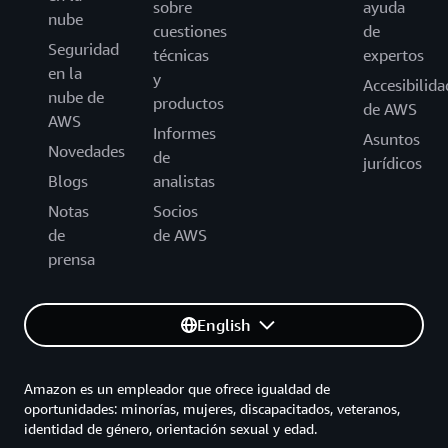
sobre
ayuda
nube
cuestiones
de
Seguridad
técnicas
expertos
en la
y
Accesibilida
nube de
productos
de AWS
AWS
Informes
Asuntos
Novedades
de
jurídicos
Blogs
analistas
Notas
Socios
de
de AWS
prensa
English
Amazon es un empleador que ofrece igualdad de
oportunidades: minorías, mujeres, discapacitados, veteranos,
identidad de género, orientación sexual y edad.