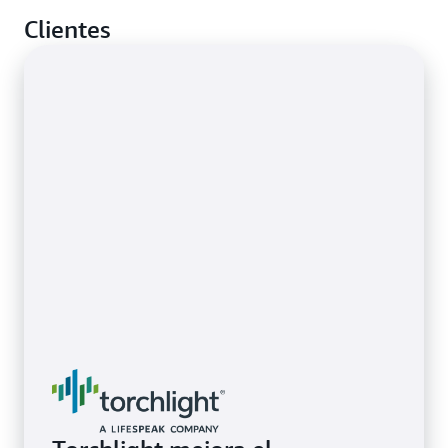
Reciba alertas cuando los recursos que se pueden
Clientes
agotar, como la memoria, la CPU y el espacio en
Obtenga más información sobre la supervisión de
disco, superen la capacidad aprovisionada.
aplicaciones
Obtenga más información sobre la administración
de recursos de AWS