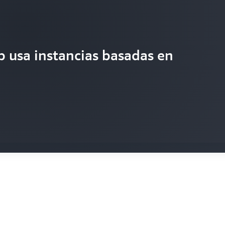
 usa instancias basadas en
swagen innova con Amazon EC2 »