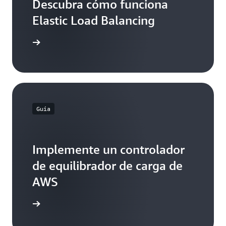
Descubra cómo funciona
Elastic Load Balancing
 el video
Guía
Implemente un controlador
de equilibrador de carga de
AWS
aprender