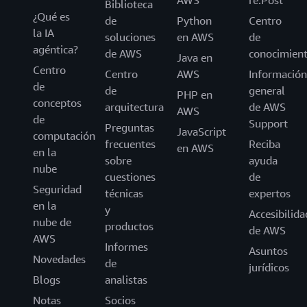
AWS
re:Post
Biblioteca
¿Qué es
de
Python
Centro
la IA
soluciones
en AWS
de
agéntica?
de AWS
conocimien
Java en
Centro
Centro
AWS
Información
de
de
general
PHP en
conceptos
arquitectura
de AWS
AWS
de
Support
Preguntas
JavaScript
computación
frecuentes
Reciba
en AWS
en la
sobre
ayuda
nube
cuestiones
de
Seguridad
técnicas
expertos
en la
y
Accesibilida
nube de
productos
de AWS
AWS
Informes
Asuntos
Novedades
de
jurídicos
Blogs
analistas
Notas
Socios