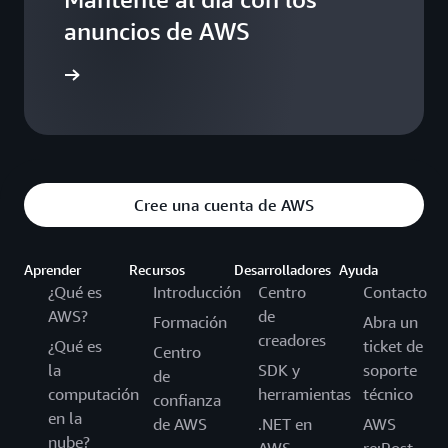
anuncios de AWS
g de AWS
Cree una cuenta de AWS
Aprender
Recursos
Desarrolladores
Ayuda
¿Qué es
Introducción
Centro
Contacto
AWS?
de
Formación
Abra un
creadores
¿Qué es
ticket de
Centro
la
SDK y
soporte
de
computación
herramientas
técnico
confianza
en la
de AWS
.NET en
AWS
nube?