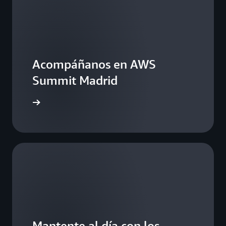
Acompáñanos en AWS
Summit Madrid
 demanda
Mantente al día con los