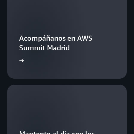
Acompáñanos en AWS
Summit Madrid
 demanda
Mantente al día con los