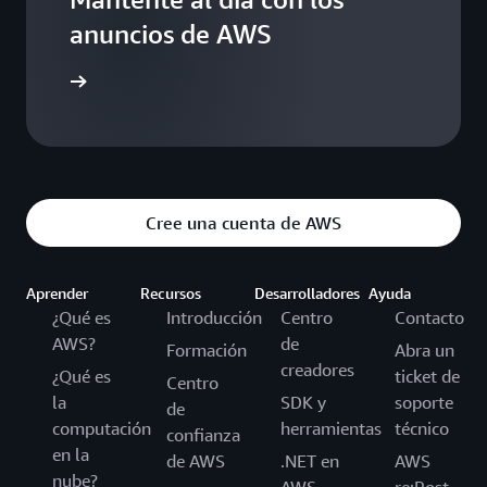
anuncios de AWS
g de AWS
Cree una cuenta de AWS
Aprender
Recursos
Desarrolladores
Ayuda
¿Qué es
Introducción
Centro
Contacto
AWS?
de
Formación
Abra un
creadores
¿Qué es
ticket de
Centro
la
SDK y
soporte
de
computación
herramientas
técnico
confianza
en la
de AWS
.NET en
AWS
nube?