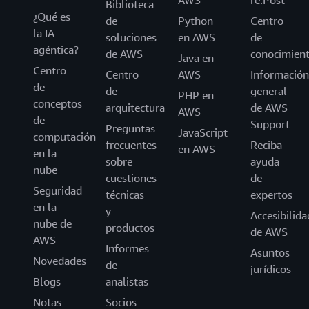
AWS
re:Post
Biblioteca
¿Qué es
de
Python
Centro
la IA
soluciones
en AWS
de
agéntica?
de AWS
conocimien
Java en
Centro
Centro
AWS
Información
de
de
general
PHP en
conceptos
arquitectura
de AWS
AWS
de
Support
Preguntas
JavaScript
computación
frecuentes
Reciba
en AWS
en la
sobre
ayuda
nube
cuestiones
de
Seguridad
técnicas
expertos
en la
y
Accesibilida
nube de
productos
de AWS
AWS
Informes
Asuntos
Novedades
de
jurídicos
Blogs
analistas
Notas
Socios