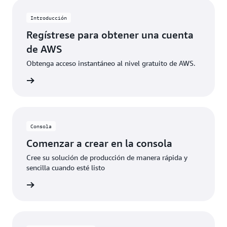
específicos. Cuando los clientes superan estos
límites de uso gratuito o acceden a características no
Introducción
incluidas en el nivel gratuito, los créditos se aplican
Regístrese para obtener una cuenta
automáticamente para cubrir los costos adicionales.
de AWS
Obtenga acceso instantáneo al nivel gratuito de AWS.
 de AWS
Consola
Comenzar a crear en la consola
Cree su solución de producción de manera rápida y
sencilla cuando esté listo
rmación