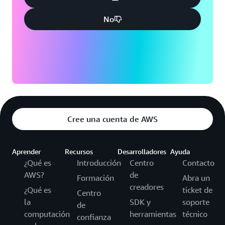
No
Cree una cuenta de AWS
Aprender
Recursos
Desarrolladores
Ayuda
¿Qué es
Introducción
Centro
Contacto
AWS?
de
Formación
Abra un
creadores
¿Qué es
ticket de
Centro
la
SDK y
soporte
de
computación
herramientas
técnico
confianza