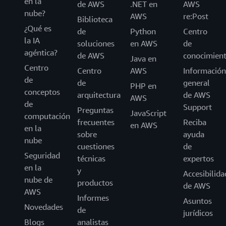
en la
de AWS
.NET en
AWS
nube?
AWS
re:Post
Biblioteca
¿Qué es
de
Python
Centro
la IA
soluciones
en AWS
de
agéntica?
de AWS
conocimien
Java en
Centro
Centro
AWS
Información
de
de
general
PHP en
conceptos
arquitectura
de AWS
AWS
de
Support
Preguntas
JavaScript
computación
frecuentes
Reciba
en AWS
en la
sobre
ayuda
nube
cuestiones
de
Seguridad
técnicas
expertos
en la
y
Accesibilida
nube de
productos
de AWS
AWS
Informes
Asuntos
Novedades
de
jurídicos
Blogs
analistas