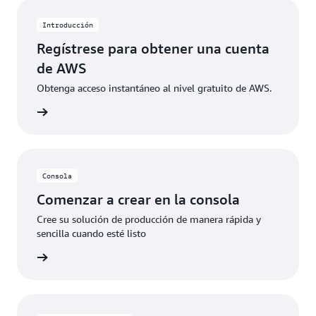
específicos. Cuando los clientes superan estos
límites de uso gratuito o acceden a características no
Introducción
incluidas en el nivel gratuito, los créditos se aplican
Regístrese para obtener una cuenta
automáticamente para cubrir los costos adicionales.
de AWS
Obtenga acceso instantáneo al nivel gratuito de AWS.
 de AWS
Consola
Comenzar a crear en la consola
Cree su solución de producción de manera rápida y
sencilla cuando esté listo
rmación