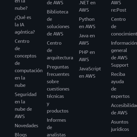
en la
de AWS
.NET en
AWS
nube?
AWS
re:Post
Biblioteca
¿Qué es
de
Python
Centro
la IA
soluciones
en AWS
de
agéntica?
de AWS
conocimien
Java en
Centro
Centro
AWS
Información
de
de
general
PHP en
conceptos
arquitectura
de AWS
AWS
de
Support
Preguntas
JavaScript
computación
frecuentes
Reciba
en AWS
en la
sobre
ayuda
nube
cuestiones
de
Seguridad
técnicas
expertos
en la
y
Accesibilida
nube de
productos
de AWS
AWS
Informes
Asuntos
Novedades
de
jurídicos
Blogs
analistas