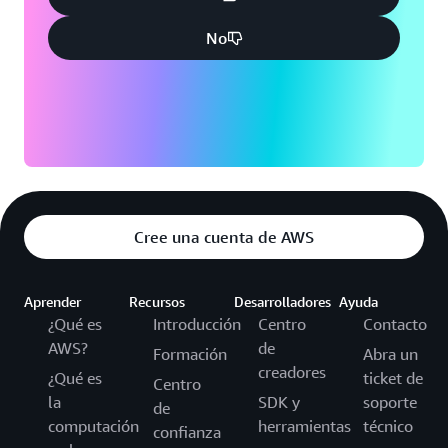
No
Cree una cuenta de AWS
Aprender
Recursos
Desarrolladores
Ayuda
¿Qué es
Introducción
Centro
Contacto
AWS?
de
Formación
Abra un
creadores
¿Qué es
ticket de
Centro
la
SDK y
soporte
de
computación
herramientas
técnico
confianza