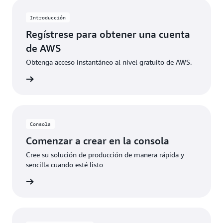
específicos. Cuando los clientes superan estos
límites de uso gratuito o acceden a características no
Introducción
incluidas en el nivel gratuito, los créditos se aplican
Regístrese para obtener una cuenta
automáticamente para cubrir los costos adicionales.
de AWS
Obtenga acceso instantáneo al nivel gratuito de AWS.
 de AWS
Consola
Comenzar a crear en la consola
Cree su solución de producción de manera rápida y
sencilla cuando esté listo
rmación