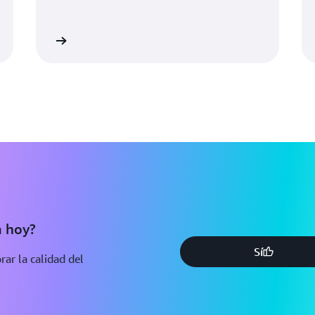
nformación
Más informaci
a hoy?
Sí
ar la calidad del