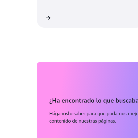
e una cuenta de AWS
Más i
¿Ha encontrado lo que buscab
Háganoslo saber para que podamos mejor
contenido de nuestras páginas.