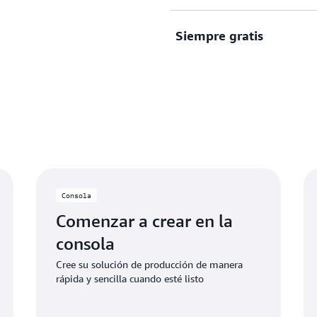
precio de pago por uso y a
gratis. Cree y escale sus so
Siempre gratis
Disfrute de determinados s
gratuitas limitadas. Comie
servicio y utilice los crédit
límites de la prueba.
Aproveche las ofertas de s
límites mensuales específic
de uso gratuito o acceden a 
gratuito, los créditos se a
adicionales.
Consola
Comenzar a crear en la
consola
Cree su solución de producción de manera
rápida y sencilla cuando esté listo