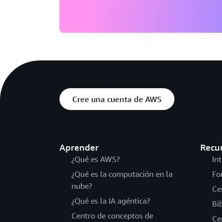
Cree una cuenta de AWS
Aprender
Recu
¿Qué es AWS?
In
¿Qué es la computación en la
Fo
nube?
Ce
¿Qué es la IA agéntica?
Bi
Centro de conceptos de
Ce