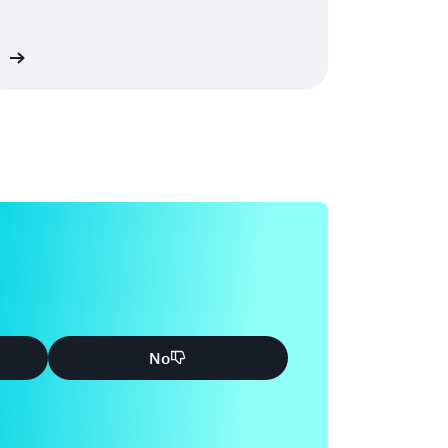
ón
No