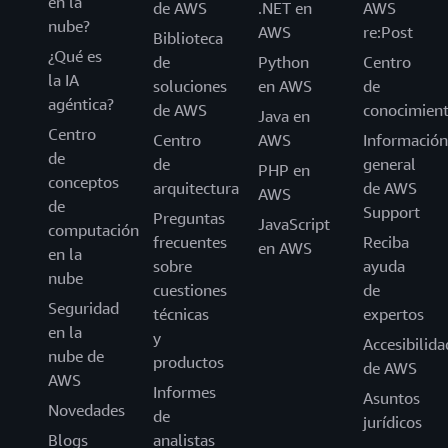
en la
de AWS
.NET en
AWS
nube?
AWS
re:Post
Biblioteca
¿Qué es
de
Python
Centro
la IA
soluciones
en AWS
de
agéntica?
de AWS
conocimien
Java en
Centro
Centro
AWS
Información
de
de
general
PHP en
conceptos
arquitectura
de AWS
AWS
de
Support
Preguntas
JavaScript
computación
frecuentes
Reciba
en AWS
en la
sobre
ayuda
nube
cuestiones
de
Seguridad
técnicas
expertos
en la
y
Accesibilida
nube de
productos
de AWS
AWS
Informes
Asuntos
Novedades
de
jurídicos
Blogs
analistas