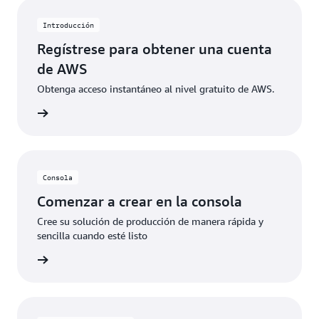
específicos. Cuando los clientes superan estos
límites de uso gratuito o acceden a características no
Introducción
incluidas en el nivel gratuito, los créditos se aplican
Regístrese para obtener una cuenta
automáticamente para cubrir los costos adicionales.
de AWS
Obtenga acceso instantáneo al nivel gratuito de AWS.
 de AWS
Consola
Comenzar a crear en la consola
Cree su solución de producción de manera rápida y
sencilla cuando esté listo
rmación