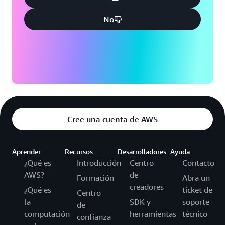
No
Cree una cuenta de AWS
Aprender
Recursos
Desarrolladores
Ayuda
¿Qué es
Introducción
Centro
Contacto
AWS?
de
Formación
Abra un
creadores
¿Qué es
ticket de
Centro
la
SDK y
soporte
de
computación
herramientas
técnico
confianza