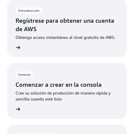
específicos. Cuando los clientes superan estos
límites de uso gratuito o acceden a características no
Introducción
incluidas en el nivel gratuito, los créditos se aplican
Regístrese para obtener una cuenta
automáticamente para cubrir los costos adicionales.
de AWS
Obtenga acceso instantáneo al nivel gratuito de AWS.
 de AWS
Consola
Comenzar a crear en la consola
Cree su solución de producción de manera rápida y
sencilla cuando esté listo
rmación