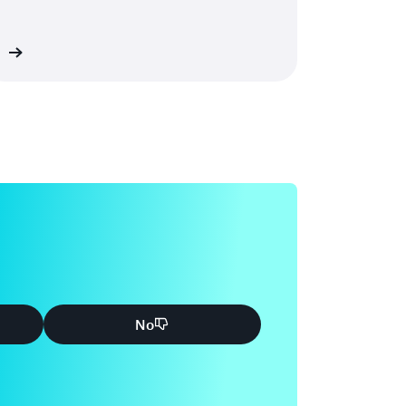
ón
No