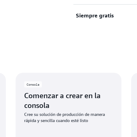
precio de pago por uso y a
gratis. Cree y escale sus so
Siempre gratis
Disfrute de determinados s
gratuitas limitadas. Comie
servicio y utilice los crédit
límites de la prueba.
Aproveche las ofertas de s
límites mensuales específic
de uso gratuito o acceden a 
gratuito, los créditos se a
adicionales.
Consola
Comenzar a crear en la
consola
Cree su solución de producción de manera
rápida y sencilla cuando esté listo