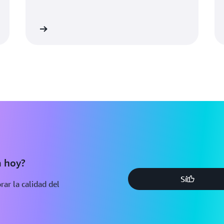
nformación
Más informaci
a hoy?
Sí
ar la calidad del