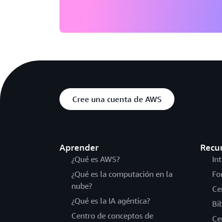
Cree una cuenta de AWS
Aprender
Recu
¿Qué es AWS?
In
¿Qué es la computación en la
Fo
nube?
Ce
¿Qué es la IA agéntica?
Bi
Centro de conceptos de
Ce