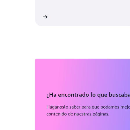
e una cuenta de AWS
Más i
¿Ha encontrado lo que buscab
Háganoslo saber para que podamos mejor
contenido de nuestras páginas.