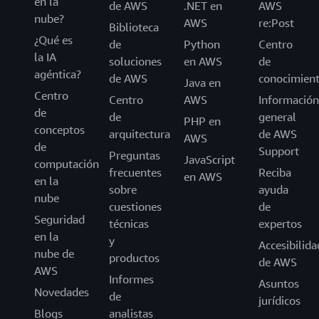
en la
de AWS
.NET en
AWS
nube?
AWS
re:Post
Biblioteca
¿Qué es
de
Python
Centro
la IA
soluciones
en AWS
de
agéntica?
de AWS
conocimien
Java en
Centro
Centro
AWS
Información
de
de
general
PHP en
conceptos
arquitectura
de AWS
AWS
de
Support
Preguntas
JavaScript
computación
frecuentes
Reciba
en AWS
en la
sobre
ayuda
nube
cuestiones
de
Seguridad
técnicas
expertos
en la
y
Accesibilida
nube de
productos
de AWS
AWS
Informes
Asuntos
Novedades
de
jurídicos
Blogs
analistas