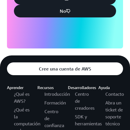
No
Cree una cuenta de AWS
Aprender
Recursos
Desarrolladores
Ayuda
¿Qué es
Introducción
Centro
Contacto
AWS?
de
Formación
Abra un
creadores
¿Qué es
ticket de
Centro
la
SDK y
soporte
de
computación
herramientas
técnico
confianza