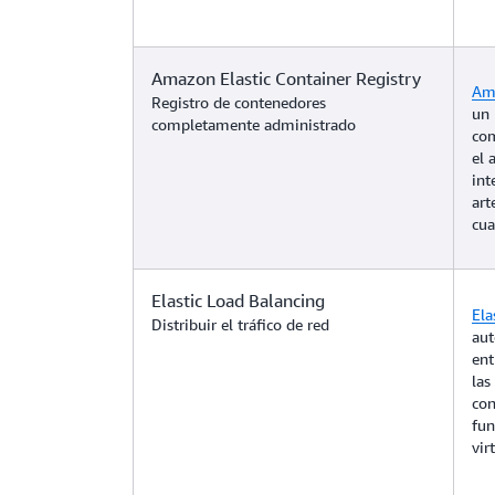
Amazon Elastic Container Registry
Ama
Registro de contenedores
un 
completamente administrado
com
el 
int
art
cua
Elastic Load Balancing
Ela
Distribuir el tráfico de red
aut
ent
las
con
fun
vir