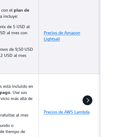
s con el
plan de
a incluye:
nix de 5 USD al
USD al mes con
Precios de Amazon
Lightsail
dows de 9,50 USD
22 USD al mes
s está incluido en
. Use sus
 pago
rvicio más allá de
Precios de AWS Lambda
ratuitas al mes
gundo o
 de tiempo de