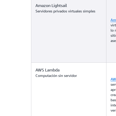
Amazon Lightsail
Servidores privados virtuales simples
Ama
vir
lo 
sit
ase
AWS Lambda
Computación sin servidor
AW
ser
apr
cre
bas
int
ver