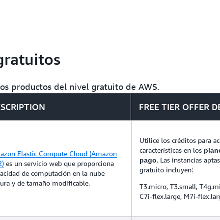
Amazon EC2 Spot para reduc
rendimiento para cargas de 
AWS admite 89 estándares d
conformidad, entre las que
FedRAMP, RGPD, FIPS 140-
ofrece cualquier otro prove
gratuitos
os productos del nivel gratuito de AWS.
SCRIPTION
FREE TIER OFFER D
Utilice los créditos para ac
características en los
plan
azon Elastic Compute Cloud (Amazon
. Las instancias apta
pago
2)
es un servicio web que proporciona
gratuito incluyen:
acidad de computación en la nube
ura y de tamaño modificable.
T3.micro, T3.small, T4g.mi
C7i-flex.large, M7i-flex.la