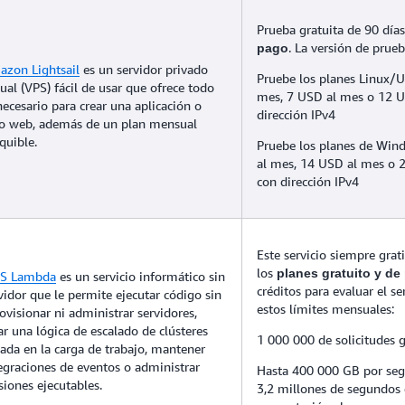
Prueba gratuita de 90 día
. La versión de prueb
pago
zon Lightsail
es un servidor privado
Pruebe los planes Linux/U
tual (VPS) fácil de usar que ofrece todo
mes, 7 USD al mes o 12 
necesario para crear una aplicación o
dirección IPv4
io web, además de un plan mensual
quible.
Pruebe los planes de Win
al mes, 14 USD al mes o 
con dirección IPv4
Este servicio siempre grati
los
planes gratuito y de
S Lambda
es un servicio informático sin
créditos para evaluar el se
vidor que le permite ejecutar código sin
estos límites mensuales:
ovisionar ni administrar servidores,
ar una lógica de escalado de clústeres
1 000 000 de solicitudes g
ada en la carga de trabajo, mantener
egraciones de eventos o administrar
Hasta 400 000 GB por se
siones ejecutables.
3,2 millones de segundos