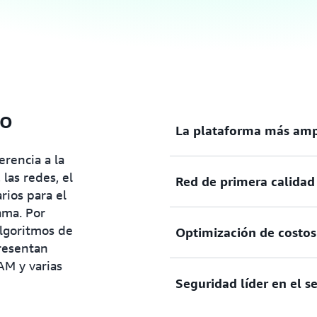
to
La plataforma más amp
erencia a la
las redes, el
Red de primera calidad
AWS ofrece la más amplia s
rios para el
funcionalidad más profund
ama. Por
Ofrecemos opciones de pro
algoritmos de
Optimización de costos 
operativos y modelos de c
AWS es el único proveedor 
resentan
que entregan una red de 40
AM y varias
global, la cual está compu
Seguridad líder en el s
por cables transoceánicos 
Con los precios bajo deman
computación que necesita s