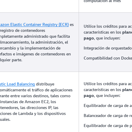
computación al mes
zon Elastic Container Registry (ECR)
es
Utilice los créditos para ac
registro de contenedores
características en los
plan
pletamente administrado que facilita
, que incluyen:
pago
almacenamiento, la administración, el
ercambio y la implementación de
Integración de orquestado
efactos e imágenes de contenedores en
Compatibilidad con Docke
lquier parte.
Utilice los créditos para ac
stic Load Balancing
distribuye
características en los
omáticamente el tráfico de aplicaciones
plan
, que incluyen:
rante entre varios destinos, tales como
pago
 instancias de Amazon EC2, los
Equilibrador de carga de a
tenedores, las direcciones IP, las
ciones de Lambda y los dispositivos
Balanceador de carga de r
tuales.
Equilibrador de carga de p