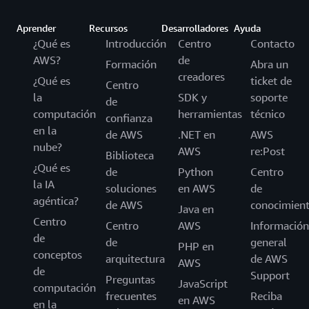
Aprender
Recursos
Desarrolladores
Ayuda
¿Qué es
Introducción
Centro
Contacto
AWS?
de
Formación
Abra un
creadores
¿Qué es
ticket de
Centro
la
SDK y
soporte
de
computación
herramientas
técnico
confianza
en la
de AWS
.NET en
AWS
nube?
AWS
re:Post
Biblioteca
¿Qué es
de
Python
Centro
la IA
soluciones
en AWS
de
agéntica?
de AWS
conocimien
Java en
Centro
Centro
AWS
Información
de
de
general
PHP en
conceptos
arquitectura
de AWS
AWS
de
Support
Preguntas
JavaScript
computación
frecuentes
Reciba
en AWS
en la