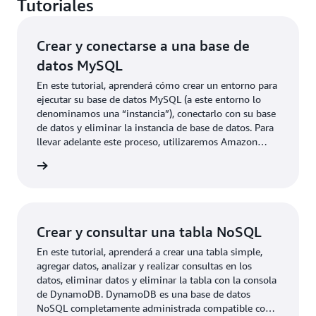
Tutoriales
Crear y conectarse a una base de
datos MySQL
En este tutorial, aprenderá cómo crear un entorno para
ejecutar su base de datos MySQL (a este entorno lo
denominamos una “instancia”), conectarlo con su base
de datos y eliminar la instancia de base de datos. Para
llevar adelante este proceso, utilizaremos Amazon
Relational Database Service (Amazon RDS). Todos los
rmación
recursos que utilizamos en este tutorial son elegibles
para el nivel gratuito.
Crear y consultar una tabla NoSQL
En este tutorial, aprenderá a crear una tabla simple,
agregar datos, analizar y realizar consultas en los
datos, eliminar datos y eliminar la tabla con la consola
de DynamoDB. DynamoDB es una base de datos
NoSQL completamente administrada compatible con