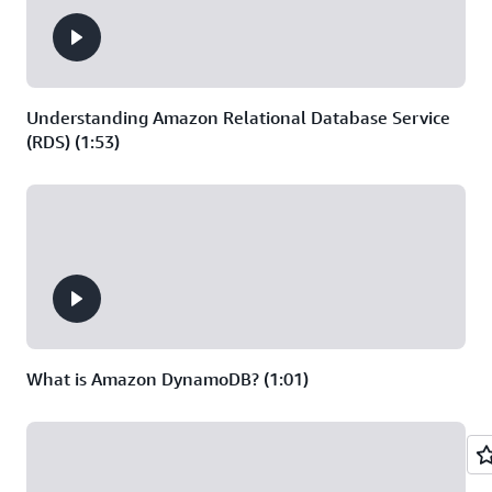
10 TB de datos
seguridad
al mes
escritos al mes
para Valkey
20 GB de datos
escritos al mes
Understanding Amazon Relational Database Service
para Redis OSS
(RDS) (1:53)
What is Amazon DynamoDB? (1:01)