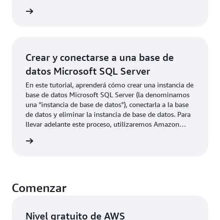
modelos de almacenamiento de clave valor y de
rmación
documentos. El modelo de datos flexible, el
rendimiento fiable y Auto Scaling de la capacidad de
procesamiento hacen que sea ideal para aplicaciones
móviles y web, videojuegos, tecnología publicitaria,
IoT y mucho más. Todas las operaciones que se
Crear y conectarse a una base de
explican en este tutorial pueden realizarse con el nivel
datos Microsoft SQL Server
gratuito.
En este tutorial, aprenderá cómo crear una instancia de
base de datos Microsoft SQL Server (la denominamos
una "instancia de base de datos"), conectarla a la base
de datos y eliminar la instancia de base de datos. Para
llevar adelante este proceso, utilizaremos Amazon
Relational Database Service (Amazon RDS). Todos los
rmación
recursos que utilizamos en este tutorial son elegibles
para el nivel gratuito.
Comenzar
Nivel gratuito de AWS