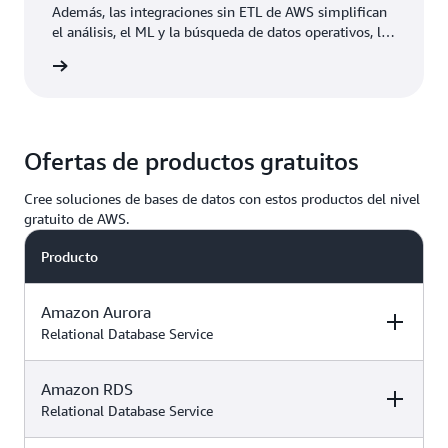
Además, las integraciones sin ETL de AWS simplifican
el análisis, el ML y la búsqueda de datos operativos, lo
que elimina la necesidad de crear o administrar
rmación
canalizaciones de datos.
Ofertas de productos gratuitos
Cree soluciones de bases de datos con estos productos del nivel
gratuito de AWS.
Producto
Amazon Aurora
Relational Database Service
Amazon RDS
Descripción
Detalles de la
Precios de los
oferta de capa
productos
Relational Database Service
gratuita