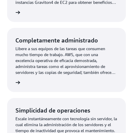
instancias Graviton4 de EC2 para obtener beneficios
adicionales en la relación precio-rendimiento.
rmación
Completamente administrado
Libere a sus equipos de las tareas que consumen
mucho tiempo de trabajo. AWS, que con una
excelencia operativa de eficacia demostrada,
administra tareas como el aprovisionamiento de
servidores y las copias de seguridad; también ofrece
supervisión continua, almacenamiento con
rmación
recuperación automática y escalamiento automático.
Simplicidad de operaciones
Escale instantáneamente con tecnología sin servidor, la
cual elimina la administración de los servidores y el
tiempo de inactividad que provoca el mantenimiento.