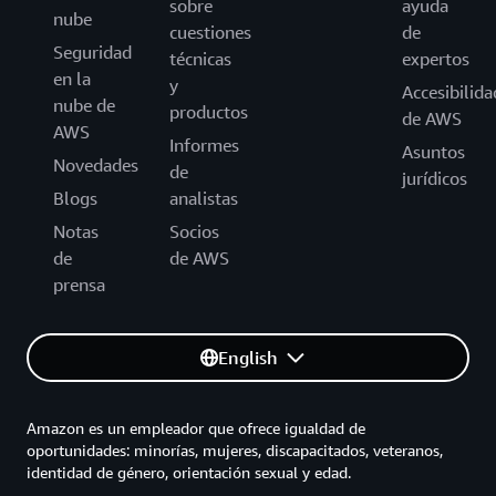
sobre
ayuda
nube
cuestiones
de
Seguridad
técnicas
expertos
en la
y
Accesibilida
nube de
productos
de AWS
AWS
Informes
Asuntos
Novedades
de
jurídicos
Blogs
analistas
Notas
Socios
de
de AWS
prensa
English
Amazon es un empleador que ofrece igualdad de
oportunidades: minorías, mujeres, discapacitados, veteranos,
identidad de género, orientación sexual y edad.