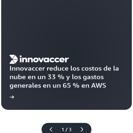
Innovaccer reduce los costos de la 
nube en un 33 % y los gastos 
generales en un 65 % en AWS
ctico
Lea el caso prá
1 / 3