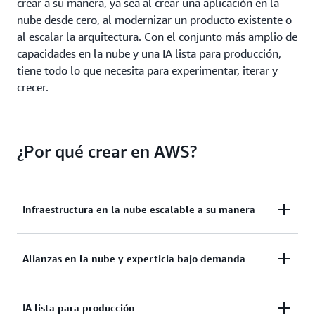
crear a su manera, ya sea al crear una aplicación en la
nube desde cero, al modernizar un producto existente o
al escalar la arquitectura. Con el conjunto más amplio de
capacidades en la nube y una IA lista para producción,
tiene todo lo que necesita para experimentar, iterar y
crecer.
¿Por qué crear en AWS?
Infraestructura en la nube escalable a su manera
Implemente soluciones listas para usar o cree una
Alianzas en la nube y experticia bajo demanda
infraestructura en la nube adaptada a las
necesidades de su arquitectura. Descubra más de
Con una red de más de 140 000 socios en todo el
IA lista para producción
30 000 soluciones en AWS Marketplace para que la