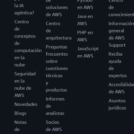
de
Python
Centro
la IA
soluciones
en AWS
de
agéntica?
de AWS
conocimien
Java en
Centro
Centro
AWS
Información
de
de
general
PHP en
conceptos
arquitectura
de AWS
AWS
de
Support
Preguntas
JavaScript
computación
frecuentes
Reciba
en AWS
en la
sobre
ayuda
nube
cuestiones
de
Seguridad
técnicas
expertos
en la
y
Accesibilida
nube de
productos
de AWS
AWS
Informes
Asuntos
Novedades
de
jurídicos
Blogs
analistas
Notas
Socios
de
de AWS