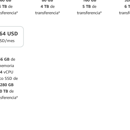
3 TB
de
4 TB
de
5 TB
de
6 
nsferencia*
transferencia*
transferencia*
transf
64 USD
SD/mes
56 GB
de
emoria
64
vCPU
co SSD de
280 GB
0 TB
de
nsferencia*