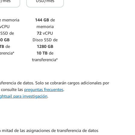
D/mes
USD/mes
e memoria
144 GB
de
vCPU
memoria
 SSD de
72
vCPU
80 GB
Disco SSD de
TB
de
1280 GB
erencia*
10 TB
de
transferencia*
nsferencia de datos. Solo se cobrarán cargos adicionales por
 consulte las
preguntas frecuentes
.
ghtsail para investigación
.
la mitad de las asignaciones de transferencia de datos