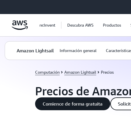
Saltar al contenido principal
re:Invent
Descubra AWS
Productos
Amazon Lightsail
Información general
Característica
Computación
Amazon Lightsail
Precios
Precios de Amazon
Comience de forma gratuita
Solici