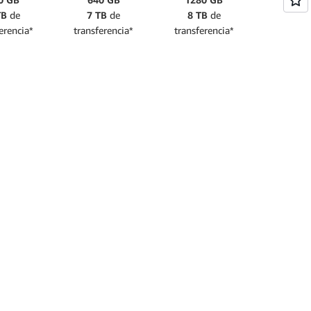
TB
de
7 TB
de
8 TB
de
erencia*
transferencia*
transferencia*