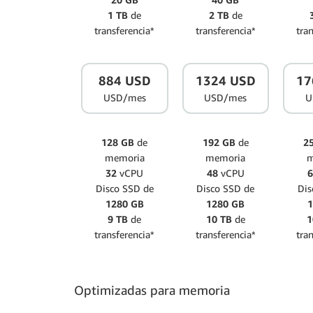
1 TB
de
2 TB
de
transferencia*
transferencia*
tra
884 USD
1324 USD
17
USD/mes
USD/mes
U
128 GB
de
192 GB
de
2
memoria
memoria
m
32
vCPU
48
vCPU
Disco SSD de
Disco SSD de
Dis
1280 GB
1280 GB
1
9 TB
de
10 TB
de
1
transferencia*
transferencia*
tra
Optimizadas para memoria