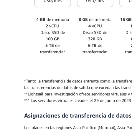
USD/mes
USD/mes
U
4 GB
de memoria
8 GB
de memoria
16 GB
2
vCPU
4
vCPU
Disco SSD de
Disco SSD de
Dis
160 GB
320 GB
5 TB
de
6 TB
de
transferencia*
transferencia*
tra
*Tanto la transferencia de datos entrante como la transfere
las transferencias de datos de salida que excedan las tran
**Lightsail para investigación ofrece servidores virtuales
*** Los servidores virtuales creados el 29 de junio de 2023
Asignaciones de transferencia de datos
Los planes en las regiones Asia-Pacífico (Mumbai), Asia-Pací