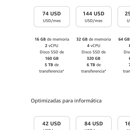
74 USD
144 USD
2
USD/mes
USD/mes
U
16 GB
de memoria
32 GB
de memoria
64 GB
2
vCPU
4
vCPU
Disco SSD de
Disco SSD de
Dis
160 GB
320 GB
5 TB
de
6 TB
de
transferencia*
transferencia*
tra
Optimizadas para informática
42 USD
84 USD
1