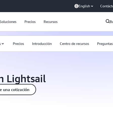
English
Contáct
Soluciones
Precios
Recursos
B
s
Precios
Introducción
Centro de recursos
Preguntas
 Lightsail
te una cotización