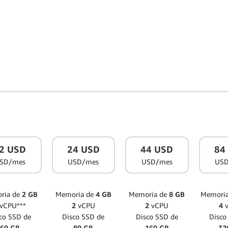
2 USD
24 USD
44 USD
84
SD/mes
USD/mes
USD/mes
US
ria de
2 GB
Memoria de
4 GB
Memoria de
8 GB
Memori
vCPU***
2
vCPU
2
vCPU
4
v
co SSD de
Disco SSD de
Disco SSD de
Disco
60 GB
80 GB
160 GB
32