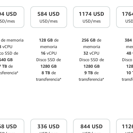
94 USD
584 USD
1174 USD
176
SD/mes
USD/mes
USD/mes
US
de memoria
128 GB
de
256 GB
de
384
8
vCPU
memoria
memoria
me
co SSD de
16
vCPU
32
vCPU
48
640 GB
Disco SSD de
Disco SSD de
Disco
7 TB
de
1280 GB
1280 GB
12
nsferencia*
8 TB
de
9 TB
de
10 
transferencia*
transferencia*
transf
68 USD
336 USD
844 USD
112