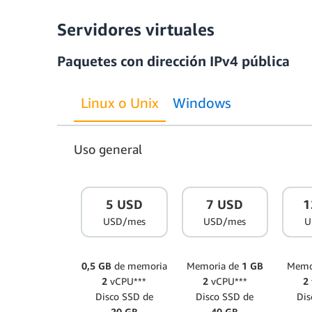
Servidores virtuales
Paquetes con dirección IPv4 pública
Linux o Unix
Windows
Uso general
5 USD
7 USD
1
USD/mes
USD/mes
U
0,5 GB
de memoria
Memoria de
1 GB
Memo
2
vCPU***
2
vCPU***
2
Disco SSD de
Disco SSD de
Dis
20 GB
40 GB