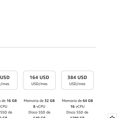
 USD
164 USD
384 USD
D/mes
USD/mes
USD/mes
a de
16 GB
Memoria de
32 GB
Memoria de
64 GB
CPU
8
vCPU
16
vCPU
 SSD de
Disco SSD de
Disco SSD de
0 GB
640 GB
1280 GB