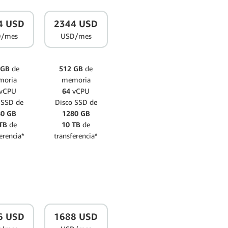
4 USD
2344 USD
D/mes
USD/mes
 GB
de
512 GB
de
moria
memoria
vCPU
64
vCPU
 SSD de
Disco SSD de
80 GB
1280 GB
TB
de
10 TB
de
erencia*
transferencia*
6 USD
1688 USD