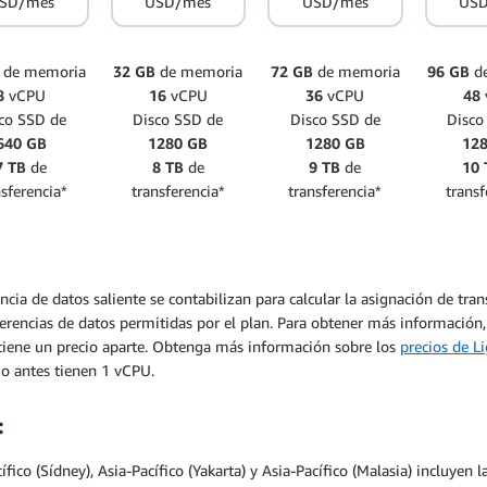
SD/mes
USD/mes
USD/mes
US
de memoria
32 GB
de memoria
72 GB
de memoria
96 GB
d
8
vCPU
16
vCPU
36
vCPU
48
co SSD de
Disco SSD de
Disco SSD de
Disco
640 GB
1280 GB
1280 GB
12
7 TB
de
8 TB
de
9 TB
de
10 
nsferencia*
transferencia*
transferencia*
transf
ncia de datos saliente se contabilizan para calcular la asignación de tra
sferencias de datos permitidas por el plan. Para obtener más información,
 y tiene un precio aparte. Obtenga más información sobre los
precios de Li
 o antes tienen 1 vCPU.
:
fico (Sídney), Asia-Pacífico (Yakarta) y Asia-Pacífico (Malasia) incluyen 