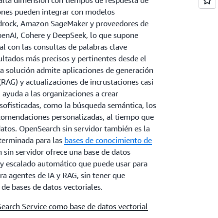
 alta dimensión con tiempos de respuesta de
ones pueden integrar con modelos
drock, Amazon SageMaker y proveedores de
enAI, Cohere y DeepSeek, lo que supone
l con las consultas de palabras clave
sultados más precisos y pertinentes desde el
La solución admite aplicaciones de generación
AG) y actualizaciones de incrustaciones casi
 ayuda a las organizaciones a crear
 sofisticadas, como la búsqueda semántica, los
recomendaciones personalizadas, al tiempo que
datos. OpenSearch sin servidor también es la
eterminada para las
bases de conocimiento de
 sin servidor ofrece una base de datos
o y escalado automático que puede usar para
a agentes de IA y RAG, sin tener que
 de bases de datos vectoriales.
arch Service como base de datos vectorial