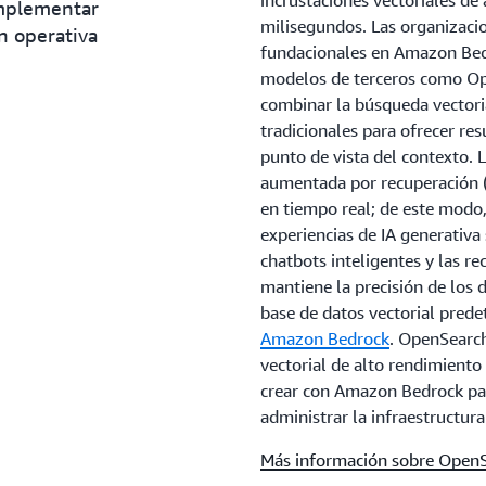
incrustaciones vectoriales de
implementar
milisegundos. Las organizaci
n operativa
fundacionales en Amazon Be
modelos de terceros como Op
combinar la búsqueda vectoria
tradicionales para ofrecer re
punto de vista del contexto. 
aumentada por recuperación (R
en tiempo real; de este modo,
experiencias de IA generativa
chatbots inteligentes y las 
mantiene la precisión de los 
base de datos vectorial pred
Amazon Bedrock
. OpenSearch
vectorial de alto rendimient
crear con Amazon Bedrock par
administrar la infraestructura
Más información sobre OpenSe