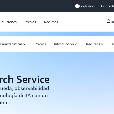
English
Contáct
Soluciones
Precios
Recursos
B
Características
Precios
Introducción
Recursos
M
ch Service
queda, observabilidad
cnología de IA con un
able.