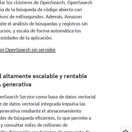
alar los clústeres de OpenSearch. OpenSearch
nto los clústeres administrados como las
ia de la búsqueda de código abierto con
orcionan una seguridad integral mediante el
ctivos de milisegundos. Además, Amazon
ceso de nivel de índice y las
te el análisis de búsquedas y registros sin
ara una alta disponibilidad, y los clústeres
cursos, y escala de forma automática los
oles de seguridad adicionales de nivel de
esidades de la aplicación.
n OpenSearch sin servidor
l altamente escalable y rentable
A generativa
Search Service como base de datos vectorial
 de datos vectorial integrada impulsa las
 generativa mediante el almacenamiento
ades de búsqueda eficientes, lo que permite a
y consultar miles de millones de