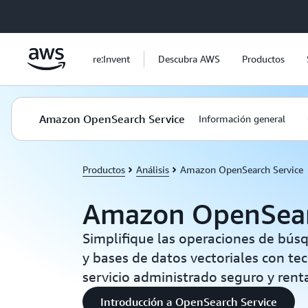
Saltar al contenido principal
re:Invent
Descubra AWS
Productos
Amazon OpenSearch Service
Información general
Productos
Análisis
Amazon OpenSearch Service
Amazon OpenSear
Simplifique las operaciones de bús
y bases de datos vectoriales con te
servicio administrado seguro y rent
Introducción a OpenSearch Service