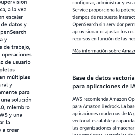
supervisión
configurar, administrar y esc
automática de recursos. Ta
a, a la vez
Service proporciona la potenc
opciones sin servidor prop
n escalar
tiempos de respuesta intera
cifrado, los controles de ac
 de datos y
OpenSearch sin servidor permi
implementaciones Multi-AZ p
OpenSearch
aprovisionar ni ajustar los re
administrados ofrecen contr
recursos en función de las nec
a y
documento.
 de trabajo,
Más información sobre Amazo
s operaciones
az de usuario
pletos
 en múltiples
Base de datos vectoria
ral y
para aplicaciones de I
camente para
AWS recomienda Amazon Open
 una solución
para Amazon Bedrock. La base
2.0, miembro
aplicaciones modernas de IA
AWS y una
vectorial escalable y capacid
r la
las organizaciones almacenar 
 a crear