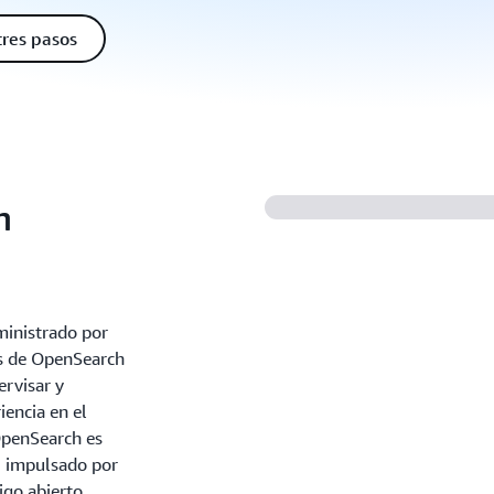
tres pasos
n
ministrado por
es de OpenSearch
ervisar y
iencia en el
OpenSearch es
o, impulsado por
igo abierto.