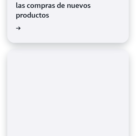
las compras de nuevos
productos
el blog