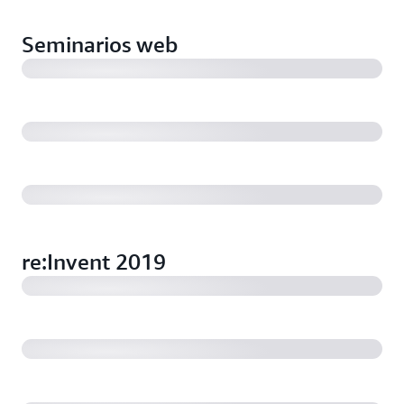
Segmentation using Amazon Personalize
Seminarios web
Deep dive on Amazon Pinpoint segmentation and
endpoint management
Outbound customer connections through SMS
Overview of Amazon digital user engagement &
messaging solutions
re:Invent 2019
Creating a personalized digital front door for
healthcare patients
SMS Chatbot with Amazon Pinpoint, Amazon Lex, and
AWS Lambda
Build immersive experiences with Amazon Pinpoint