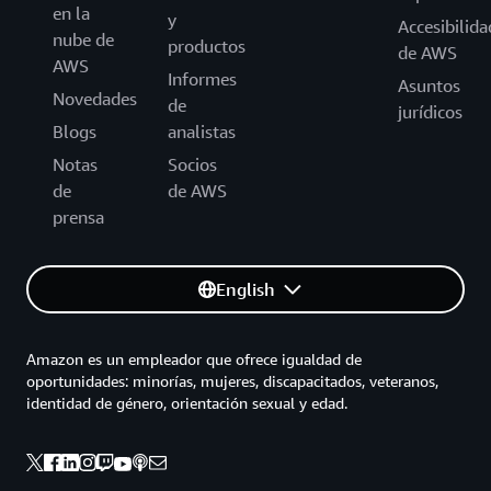
en la
y
Accesibilida
nube de
productos
de AWS
AWS
Informes
Asuntos
Novedades
de
jurídicos
Blogs
analistas
Notas
Socios
de
de AWS
prensa
English
Amazon es un empleador que ofrece igualdad de
oportunidades: minorías, mujeres, discapacitados, veteranos,
identidad de género, orientación sexual y edad.