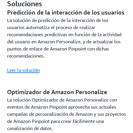
Soluciones
de Amazon Pinpoint directamente desde sus
formulario web para capturar la información de
aplicaciones.
Iniciar tutorial
Predicción de la interacción de los usuarios
contacto de los clientes. Utiliza mensajería SMS
La solución de predicción de la interacción de los
bidireccional para implementar una estrategia de
Esta sección de la Guía para desarrolladores de
usuarios automatiza el proceso de realizar
inscripción doble.
Amazon Pinpoint incluye ejemplos de código en
recomendaciones predictivas en función de la actividad
varios lenguajes de programación que puede utilizar
del usuario en Amazon Personalize, y de actualizar los
Iniciar tutorial
para enviar e-mails, mensajes SMS y mensajes de
puntos de enlace de Amazon Pinpoint con dichas
voz.
recomendaciones.
Leer la solución
Iniciar tutorial
Optimizador de Amazon Personalize
La solución Optimizador de Amazon Personalize con
eventos de Amazon Pinpoint aprovecha sus actuales
campañas de personalización de Amazon y sus proyectos
de Amazon Pinpoint para crear fácilmente una
canalización de datos.