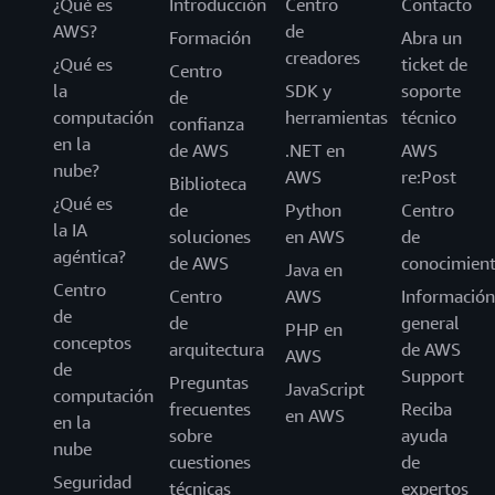
¿Qué es
Introducción
Centro
Contacto
AWS?
de
Formación
Abra un
creadores
¿Qué es
ticket de
Centro
la
SDK y
soporte
de
computación
herramientas
técnico
confianza
en la
de AWS
.NET en
AWS
nube?
AWS
re:Post
Biblioteca
¿Qué es
de
Python
Centro
la IA
soluciones
en AWS
de
agéntica?
de AWS
conocimien
Java en
Centro
Centro
AWS
Información
de
de
general
PHP en
conceptos
arquitectura
de AWS
AWS
de
Support
Preguntas
JavaScript
computación
frecuentes
Reciba
en AWS
en la
sobre
ayuda
nube
cuestiones
de
Seguridad
técnicas
expertos