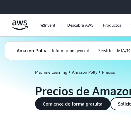
Saltar al contenido principal
re:Invent
Descubra AWS
Productos
Amazon Polly
Información general
Servicios de IA/M
Machine Learning
Amazon Polly
Precios
Precios de Amazo
Comience de forma gratuita
Solici