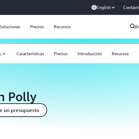
English
Contáct
Soluciones
Precios
Recursos
B
L
Características
Precios
Introducción
Recursos
n Polly
te un presupuesto