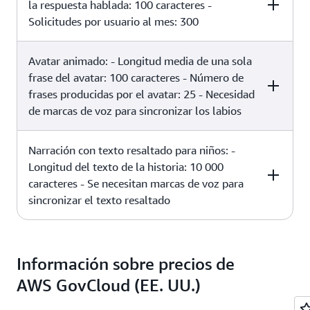
la respuesta hablada: 100 caracteres -
Solicitudes por usuario al mes: 300
Avatar animado: - Longitud media de una sola
Text Length
Speech Duration
Standard TTS Co
2.5 000 caracteres
~3,5 minutos
0,01 USD
frase del avatar: 100 caracteres - Número de
por animación
frases producidas por el avatar: 25 - Necesidad
de marcas de voz para sincronizar los labios
30 000 caracteres
~42 minutos
0,12 USD
por usuario al mes
Narración con texto resaltado para niños: -
Text Length
Speech Duration
Standard TTS Co
Longitud del texto de la historia: 10 000
caracteres - Se necesitan marcas de voz para
sincronizar el texto resaltado
2500 caracteres de
habla sintetizada
Text Length
Speech Duration
Standard TTS Co
2500 caracteres de
~3,5 minutos
0,02 USD
Información sobre precios de
datos de
Marcadores del
AWS GovCloud (EE. UU.)
discurso
10 000 caracteres