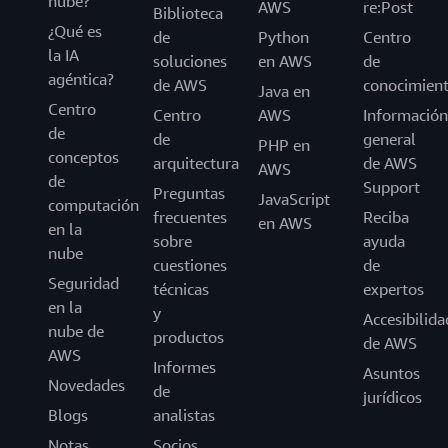
nube?
AWS
re:Post
Biblioteca
¿Qué es
de
Python
Centro
la IA
soluciones
en AWS
de
agéntica?
de AWS
conocimien
Java en
Centro
Centro
AWS
Información
de
de
general
PHP en
conceptos
arquitectura
de AWS
AWS
de
Support
Preguntas
JavaScript
computación
frecuentes
Reciba
en AWS
en la
sobre
ayuda
nube
cuestiones
de
Seguridad
técnicas
expertos
en la
y
Accesibilida
nube de
productos
de AWS
AWS
Informes
Asuntos
Novedades
de
jurídicos
Blogs
analistas
Notas
Socios