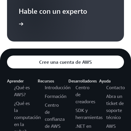
Hable con un experto
 nosotros
Cree una cuenta de AWS
Aprender
Recursos
Desarrolladores
Ayuda
¿Qué es
Introducción
Centro
Contacto
AWS?
de
Formación
Abra un
creadores
¿Qué es
ticket de
Centro
la
SDK y
soporte
de
computación
herramientas
técnico
confianza
en la
de AWS
.NET en
AWS