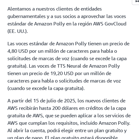
de habla
sintetizada
Alentamos a nuestros clientes de entidades
gubernamentales y a sus socios a aprovechar las voces
~13 minutos
0,08 USD
10 000 caracteres
estándar de Amazon Polly en la región AWS GovCloud
de datos de
(EE. UU.).
Marcadores del
discurso
Las voces estándar de Amazon Polly tienen un precio de
4,80 USD por un millón de caracteres para habla o
solicitudes de marcas de voz (cuando se excede la capa
gratuita). Las voces de TTS Neural de Amazon Polly
tienen un precio de 19,20 USD por un millón de
caracteres para habla o solicitudes de marcas de voz
(cuando se excede la capa gratuita).
A partir del 15 de julio de 2025, los nuevos clientes de
AWS recibirán hasta 200 dólares en créditos de la capa
gratuita de AWS, que se pueden aplicar a los servicios de
AWS que cumplan los requisitos, incluido Amazon Polly.
Al abrir la cuenta, podrá elegir entre un plan gratuito y
un plan de pago. El plan gratuito estará disponible