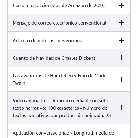
Carta a los accionistas de Amazon de 2016
Text Length
Speech Duration
Standard TTS Co
1 millón de
~23 horas, 8
4,00 USD
caracteres
minutos
Mensaje de correo electrónico convencional
Text Length
Speech Duration
Standard TTS Co
1 millón de
~23 horas, 8
4,00 USD
caracteres
minutos
Artículo de noticias convencional
Text Length
Speech Duration
Standard TTS Co
1 300 caracteres,
~1 minuto 40
0,005 USD
una página
segundos
Cuento de Navidad de Charles Dickens
Text Length
Speech Duration
Standard TTS Co
3 100 caracteres
~4 minutos
0,01 USD
Las aventuras de Huckleberry Finn de Mark
Text Length
Speech Duration
Standard TTS Co
~6 500 caracteres,
Twain
~9 minutos
0,03 USD
tres páginas
~165 000
Vídeo animado: - Duración media de un solo
Text Length
Speech Duration
Standard TTS Co
~3 horas 50
caracteres, 64
0,66 USD
minutos
texto narrativo: 100 caracteres - Número de
páginas
textos narrativos por producción animada: 25
~600 000
~13 horas 50
caracteres, 224
2,40 USD
minutos
Aplicación conversacional: - Longitud media de
Text Length
Speech Duration
Standard TTS Co
páginas