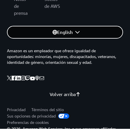
de
de AWS
prensa
English
Amazon es un empleador que ofrece igualdad de
oportunidades: minorías, mujeres, discapacitados, veteranos,
identidad de género, orientación sexual y edad.
Volver arriba
Privacidad
Términos del sitio
Sus opciones de privacidad
Preferencias de cookies
© 2026, Amazon Web Services, Inc. o sus empresas afiliadas.