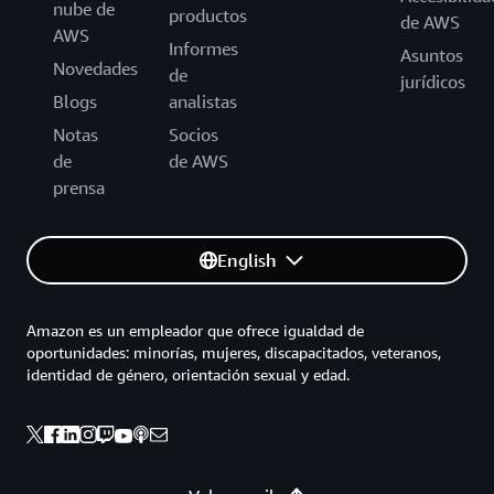
nube de
productos
de AWS
AWS
Informes
Asuntos
Novedades
de
jurídicos
Blogs
analistas
Notas
Socios
de
de AWS
prensa
English
Amazon es un empleador que ofrece igualdad de
oportunidades: minorías, mujeres, discapacitados, veteranos,
identidad de género, orientación sexual y edad.