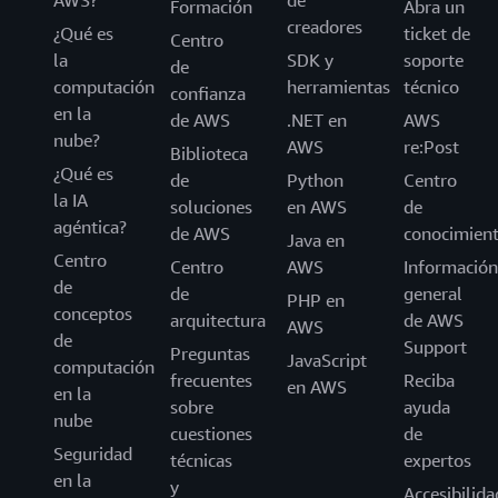
Formación
Abra un
creadores
¿Qué es
ticket de
Centro
la
SDK y
soporte
de
computación
herramientas
técnico
confianza
en la
de AWS
.NET en
AWS
nube?
AWS
re:Post
Biblioteca
¿Qué es
de
Python
Centro
la IA
soluciones
en AWS
de
agéntica?
de AWS
conocimien
Java en
Centro
Centro
AWS
Información
de
de
general
PHP en
conceptos
arquitectura
de AWS
AWS
de
Support
Preguntas
JavaScript
computación
frecuentes
Reciba
en AWS
en la
sobre
ayuda
nube
cuestiones
de
Seguridad
técnicas
expertos
en la
y
Accesibilida