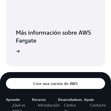
Más información sobre AWS
Fargate
S Fargate
Cree una cuenta de AWS
Aprender
Recursos
Desarrolladores
Ayuda
¿Qué es
Introducción
Centro
Contacto
AWS?
de