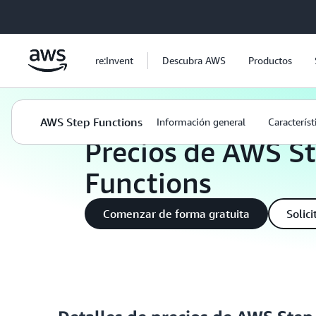
Saltar al contenido principal
re:Invent
Descubra AWS
Productos
Productos
Integración de aplicaciones
Precios
AWS Step Functions
Información general
Característ
Precios de AWS S
Functions
Comenzar de forma gratuita
Solic