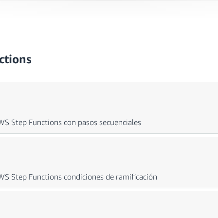
ctions
AWS Step Functions con pasos secuenciales
ujo de trabajo tiene cuatro transiciones de estado que se determ
AWS Step Functions condiciones de ramificación
icio
rga del archivo RAW
iminación del archivo RAW
Un flujo de trabajo de una aplicación con condiciones de