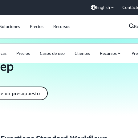
English
Contáct
Soluciones
Precios
Recursos
B
icas
Precios
Casos de uso
Clientes
Recursos
Pre
tep
ite un presupuesto