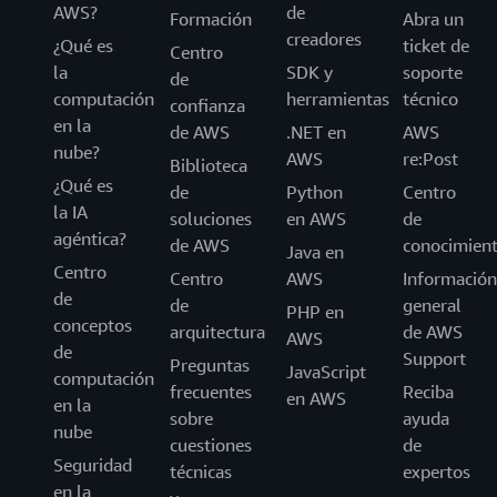
AWS?
de
Formación
Abra un
creadores
¿Qué es
ticket de
Centro
la
SDK y
soporte
de
computación
herramientas
técnico
confianza
en la
de AWS
.NET en
AWS
nube?
AWS
re:Post
Biblioteca
¿Qué es
de
Python
Centro
la IA
soluciones
en AWS
de
agéntica?
de AWS
conocimien
Java en
Centro
Centro
AWS
Información
de
de
general
PHP en
conceptos
arquitectura
de AWS
AWS
de
Support
Preguntas
JavaScript
computación
frecuentes
Reciba
en AWS
en la
sobre
ayuda
nube
cuestiones
de
Seguridad
técnicas
expertos
en la