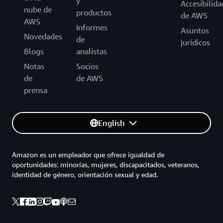
y
Accesibilida
nube de
productos
de AWS
AWS
Informes
Asuntos
Novedades
de
jurídicos
Blogs
analistas
Notas
Socios
de
de AWS
prensa
English
Amazon es un empleador que ofrece igualdad de
oportunidades: minorías, mujeres, discapacitados, veteranos,
identidad de género, orientación sexual y edad.