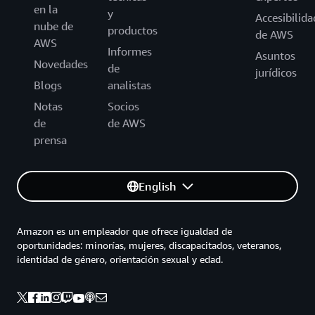
en la
y
Accesibilida
nube de
productos
de AWS
AWS
Informes
Asuntos
Novedades
de
jurídicos
Blogs
analistas
Notas
Socios
de
de AWS
prensa
English
Amazon es un empleador que ofrece igualdad de
oportunidades: minorías, mujeres, discapacitados, veteranos,
identidad de género, orientación sexual y edad.