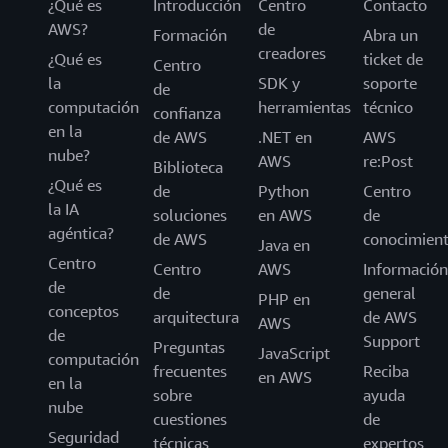
¿Qué es
Introducción
Centro
Contacto
AWS?
de
Formación
Abra un
creadores
¿Qué es
ticket de
Centro
la
SDK y
soporte
de
computación
herramientas
técnico
confianza
en la
de AWS
.NET en
AWS
nube?
AWS
re:Post
Biblioteca
¿Qué es
de
Python
Centro
la IA
soluciones
en AWS
de
agéntica?
de AWS
conocimien
Java en
Centro
Centro
AWS
Información
de
de
general
PHP en
conceptos
arquitectura
de AWS
AWS
de
Support
Preguntas
JavaScript
computación
frecuentes
Reciba
en AWS
en la
sobre
ayuda
nube
cuestiones
de
Seguridad
técnicas
expertos