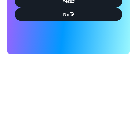
Yes
No