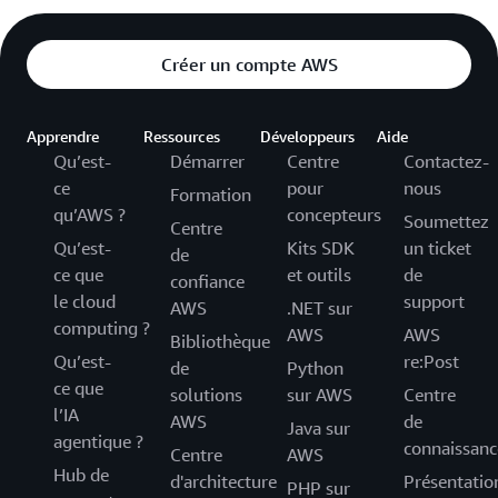
Créer un compte AWS
Apprendre
Ressources
Développeurs
Aide
Qu’est-
Démarrer
Centre
Contactez-
ce
pour
nous
Formation
qu’AWS ?
concepteurs
Soumettez
Centre
Qu’est-
Kits SDK
un ticket
de
ce que
et outils
de
confiance
le cloud
support
AWS
.NET sur
computing ?
AWS
AWS
Bibliothèque
Qu’est-
re:Post
de
Python
ce que
solutions
sur AWS
Centre
l’IA
AWS
de
Java sur
agentique ?
connaissanc
Centre
AWS
Hub de
d'architecture
Présentatio
PHP sur