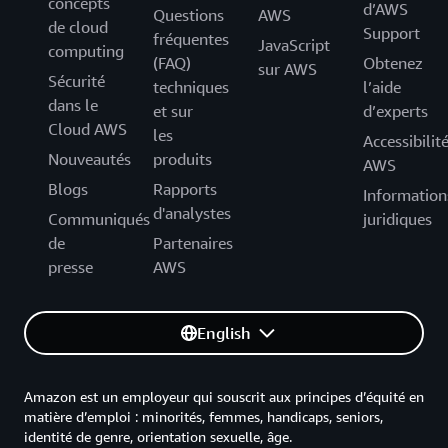
concepts
d’AWS
Questions
AWS
de cloud
Support
fréquentes
JavaScript
computing
(FAQ)
Obtenez
sur AWS
Sécurité
techniques
l’aide
dans le
et sur
d’experts
Cloud AWS
les
Accessibilit
Nouveautés
produits
AWS
Blogs
Rapports
Information
d'analystes
Communiqués
juridiques
de
Partenaires
presse
AWS
English
Amazon est un employeur qui souscrit aux principes d’équité en
matière d’emploi : minorités, femmes, handicaps, seniors,
identité de genre, orientation sexuelle, âge.