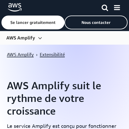
Se lancer gratuitement
Nous contacter
Passer au contenu principal
AWS Amplify
Présentation
AWS Amplify
›
Extensibilité
Fonctions
Tarification
AWS Amplify suit le
Démarrer
rythme de votre
Clients
croissance
Le service Amplify est conçu pour fonctionner