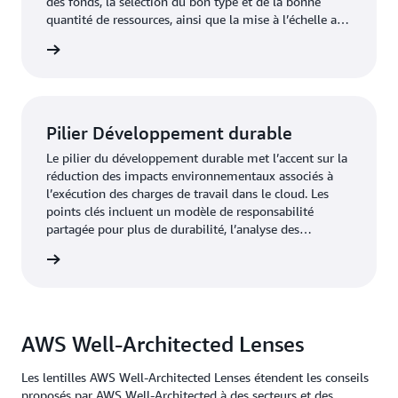
des fonds, la sélection du bon type et de la bonne
quantité de ressources, ainsi que la mise à l’échelle afin
de répondre aux besoins sans dépenses incontrôlées.
oir plus
Pilier Développement durable
Le pilier du développement durable met l’accent sur la
réduction des impacts environnementaux associés à
l’exécution des charges de travail dans le cloud. Les
points clés incluent un modèle de responsabilité
partagée pour plus de durabilité, l’analyse des
répercussions et l’optimisation de l’utilisation afin de
oir plus
limiter les ressources nécessaires et de réduire l’impact
en aval.
AWS Well-Architected Lenses
Les lentilles AWS Well-Architected Lenses étendent les conseils
proposés par AWS Well-Architected à des secteurs et des