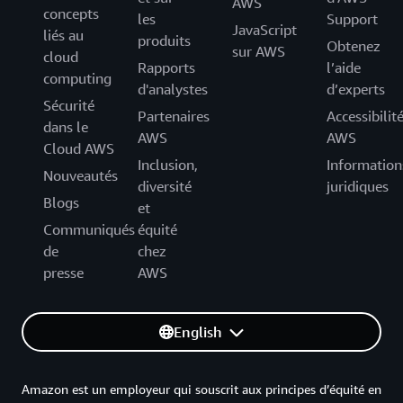
AWS
concepts
les
Support
JavaScript
liés au
produits
Obtenez
sur AWS
cloud
Rapports
l’aide
computing
d'analystes
d’experts
Sécurité
Partenaires
Accessibilit
dans le
AWS
AWS
Cloud AWS
Inclusion,
Information
Nouveautés
diversité
juridiques
Blogs
et
Communiqués
équité
de
chez
presse
AWS
English
Amazon est un employeur qui souscrit aux principes d’équité en