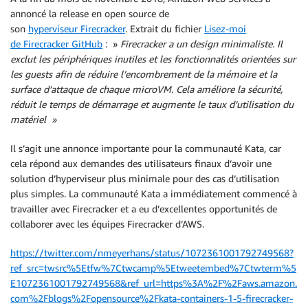
annoncé la release en open source de
son
hyperviseur Firecracker
. Extrait du fichier
Lisez-moi
de Firecracker GitHub
: »
Firecracker a un design minimaliste. Il
exclut les périphériques inutiles et les fonctionnalités orientées sur
les guests afin de réduire l’encombrement de la mémoire et la
surface d’attaque de chaque microVM. Cela améliore la sécurité,
réduit le temps de démarrage et augmente le taux d’utilisation du
matériel »
Il s’agit une annonce importante pour la communauté Kata, car
cela répond aux demandes des utilisateurs finaux d’avoir une
solution d’hyperviseur plus minimale pour des cas d’utilisation
plus simples. La communauté Kata a immédiatement commencé à
travailler avec Firecracker et a eu d’excellentes opportunités de
collaborer avec les équipes Firecracker d’AWS.
https://twitter.com/nmeyerhans/status/1072361001792749568?
ref_src=twsrc%5Etfw%7Ctwcamp%5Etweetembed%7Ctwterm%5
E1072361001792749568&ref_url=https%3A%2F%2Faws.amazon.
com%2Fblogs%2Fopensource%2Fkata-containers-1-5-firecracker-