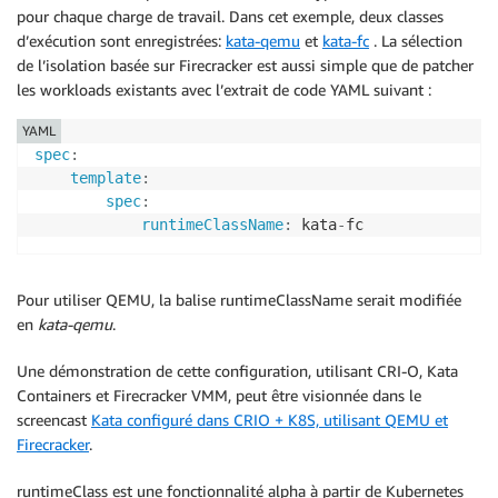
pour chaque charge de travail. Dans cet exemple, deux classes
d’exécution sont enregistrées:
kata-qemu
et
kata-fc
. La sélection
de l’isolation basée sur Firecracker est aussi simple que de patcher
les workloads existants avec l’extrait de code YAML suivant :
YAML
spec
:
template
:
spec
:
runtimeClassName
:
 kata
-
fc
Pour utiliser QEMU, la balise runtimeClassName serait modifiée
en
kata-qemu
.
Une démonstration de cette configuration, utilisant CRI-O, Kata
Containers et Firecracker VMM, peut être visionnée dans le
screencast
Kata configuré dans CRIO + K8S, utilisant QEMU et
Firecracker
.
runtimeClass est une fonctionnalité alpha à partir de Kubernetes