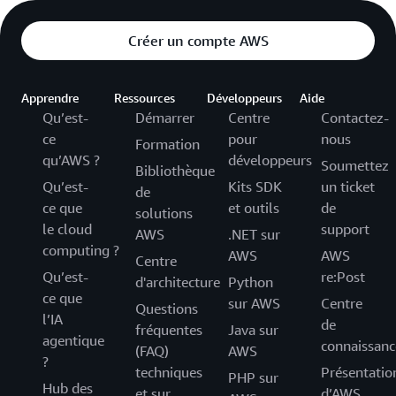
Créer un compte AWS
Apprendre
Ressources
Développeurs
Aide
Qu’est-
Démarrer
Centre
Contactez-
ce
pour
nous
Formation
qu’AWS ?
développeurs
Soumettez
Bibliothèque
Qu’est-
Kits SDK
un ticket
de
ce que
et outils
de
solutions
le cloud
support
AWS
.NET sur
computing ?
AWS
AWS
Centre
Qu’est-
re:Post
d'architecture
Python
ce que
sur AWS
Centre
Questions
l’IA
de
fréquentes
Java sur
agentique
connaissanc
(FAQ)
AWS
?
techniques
Présentatio
PHP sur
Hub des
et sur
d’AWS