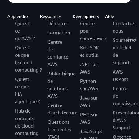
Apprendre
Ressources
Développeurs
Aide
Qu’est-
Démarrer
Centre
Contactez-
ce
pour
nous
Formation
qu’AWS ?
concepteurs
Soumettez
Centre
Qu’est-
Kits SDK
un ticket
de
ce que
et outils
de
confiance
le cloud
support
AWS
.NET sur
computing ?
AWS
AWS
Bibliothèque
Qu’est-
re:Post
de
Python
ce que
solutions
sur AWS
Centre
l’IA
AWS
de
Java sur
agentique ?
connaissanc
Centre
AWS
Hub de
d'architecture
Présentatio
PHP sur
concepts
d’AWS
Questions
AWS
de cloud
Support
fréquentes
JavaScript
computing
(FAQ)
Obtenez
sur AWS