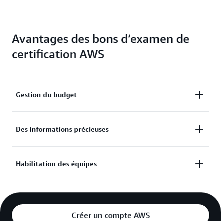
Avantages des bons d’examen de
certification AWS
Gestion du budget
Gérez votre budget de manière stratégique et
Des informations précieuses
bénéficiez de remises automatiques basées sur le
volume.
Obtenez un aperçu de la progression de l’équipe.
Habilitation des équipes
Fixez-vous des objectifs pour renforcer les capacités
de votre équipe.
Créer un compte AWS