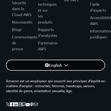
Sécurité
techniques
l’aide
dans le
et sur
d’experts
Cloud AWS
les
Accessibilit
Nouveautés
produits
AWS
Blogs
Rapports
Information
d'analystes
Communiqués
juridiques
de
Partenaires
presse
AWS
English
Amazon est un employeur qui souscrit aux principes d’équité en
matière d’emploi : minorités, femmes, handicaps, seniors,
identité de genre, orientation sexuelle, âge.