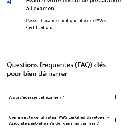
4
4.
Évaluer votre niveau de préparation
à l’examen
Passez l’examen pratique officiel d’AWS
Certification.
Questions fréquentes (FAQ) clés
pour bien démarrer
À qui s’adresse cet examen ?
Selon le guide d’examen, une ou plusieurs années
Comment la certification AWS Certified Developer -
Associate peut-elle m’aider dans ma carrière ?
d’expérience pratique sont recommandées pour