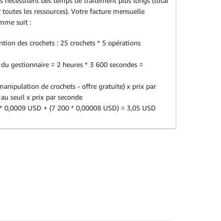
s nécessitent des temps de traitement plus longs (total
toutes les ressources). Votre facture mensuelle
mme suit :
tion des crochets : 25 crochets * 5 opérations
 du gestionnaire = 2 heures * 3 600 secondes =
manipulation de crochets - offre gratuite) x prix par
au seuil x prix par seconde
0) * 0,0009 USD + (7 200 * 0,00008 USD) = 3,05 USD