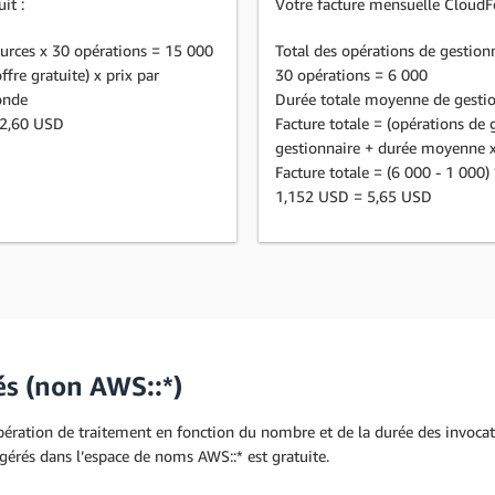
it :
Votre facture mensuelle CloudF
sources x 30 opérations = 15 000
Total des opérations de gestionn
ffre gratuite) x prix par
30 opérations = 6 000
conde
Durée totale moyenne de gestio
 12,60 USD
Facture totale = (opérations de g
gestionnaire + durée moyenne x
Facture totale = (6 000 - 1 00
1,152 USD = 5,65 USD
és (non AWS::*)
ration de traitement en fonction du nombre et de la durée des invocati
érés dans l’espace de noms AWS::* est gratuite.