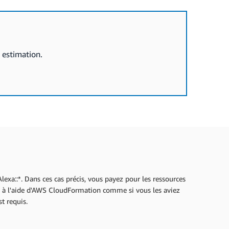
 estimation.
exa::*. Dans ces cas précis, vous payez pour les ressources
es à l'aide d'AWS CloudFormation comme si vous les aviez
t requis.