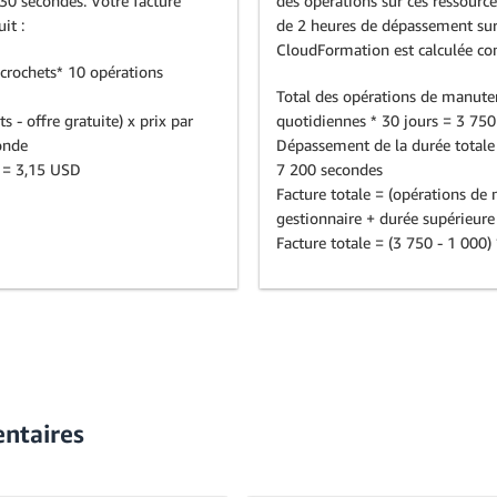
 30 secondes. Votre facture
des opérations sur ces ressource
it :
de 2 heures de dépassement sur 
CloudFormation est calculée co
 crochets* 10 opérations
Total des opérations de manuten
 - offre gratuite) x prix par
quotidiennes * 30 jours = 3 750
conde
Dépassement de la durée totale
D = 3,15 USD
7 200 secondes
Facture totale = (opérations de 
gestionnaire + durée supérieure 
Facture totale = (3 750 - 1 00
entaires