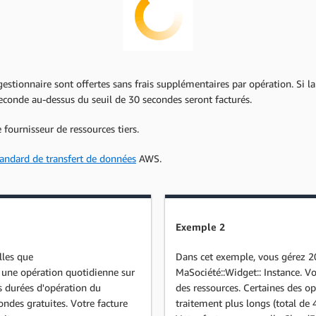
estionnaire sont offertes sans frais supplémentaires par opération. Si la
econde au-dessus du seuil de 30 secondes seront facturés.
 fournisseur de ressources tiers.
tandard de transfert de données
AWS.
Exemple 2
lles que
Dans cet exemple, vous gérez 2
 une opération quotidienne sur
MaSociété::Widget:: Instance. V
 durées d'opération du
des ressources.
Certaines des op
ondes gratuites. Votre facture
traitement plus longs (total de 