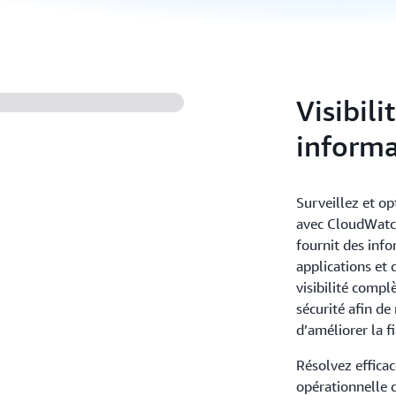
Visibili
informa
Surveillez et o
avec CloudWatch,
fournit des inf
applications et 
visibilité compl
sécurité afin d
d’améliorer la f
Résolvez effica
opérationnelle d