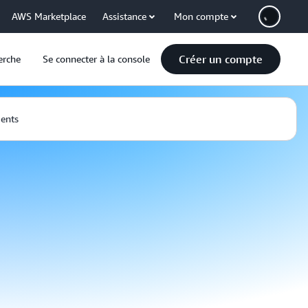
AWS Marketplace
Assistance
Mon compte
Créer un compte
erche
Se connecter à la console
ients