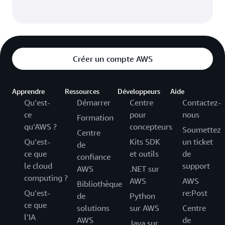
Créer un compte AWS
Apprendre
Ressources
Développeurs
Aide
Qu’est-
Démarrer
Centre
Contactez-
ce
pour
nous
Formation
qu’AWS ?
concepteurs
Soumettez
Centre
Qu’est-
Kits SDK
un ticket
de
ce que
et outils
de
confiance
le cloud
support
AWS
.NET sur
computing ?
AWS
AWS
Bibliothèque
Qu’est-
re:Post
de
Python
ce que
solutions
sur AWS
Centre
l’IA
AWS
de
Java sur