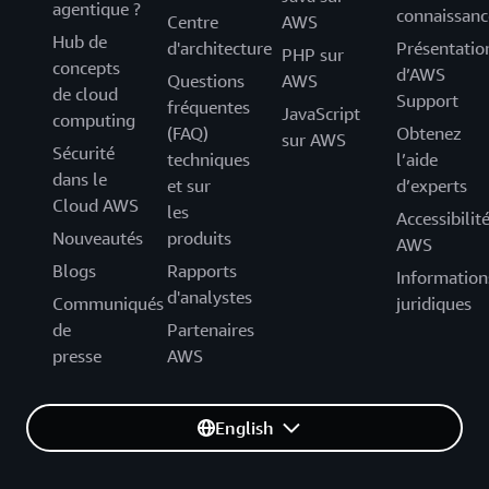
agentique ?
connaissanc
Centre
AWS
Hub de
d'architecture
Présentatio
PHP sur
concepts
d’AWS
Questions
AWS
de cloud
Support
fréquentes
JavaScript
computing
(FAQ)
Obtenez
sur AWS
Sécurité
techniques
l’aide
dans le
et sur
d’experts
Cloud AWS
les
Accessibilit
Nouveautés
produits
AWS
Blogs
Rapports
Information
d'analystes
Communiqués
juridiques
de
Partenaires
presse
AWS
English