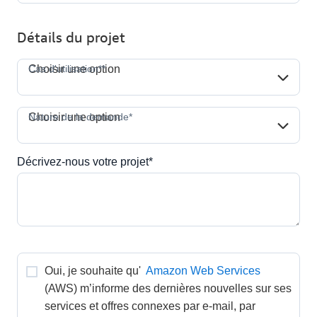
Détails du projet
Cas d'utilisation**
Cas d'utilisation**
Choisir une option
Nature de la demande*
Nature de la demande*
Choisir une option
Décrivez-nous votre projet*
Oui, je souhaite qu' 
Amazon Web Services
(AWS) m’informe des dernières nouvelles sur ses 
services et offres connexes par e-mail, par 