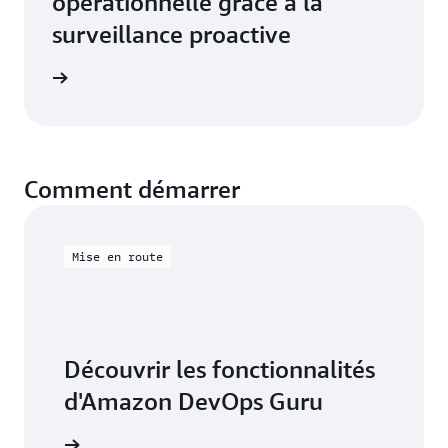
opérationnelle grâce à la
surveillance proactive
la page
Comment démarrer
Mise en route
Découvrir les fonctionnalités
d'Amazon DevOps Guru
Démarrer