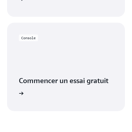
Console
Commencer un essai gratuit
S'inscrire