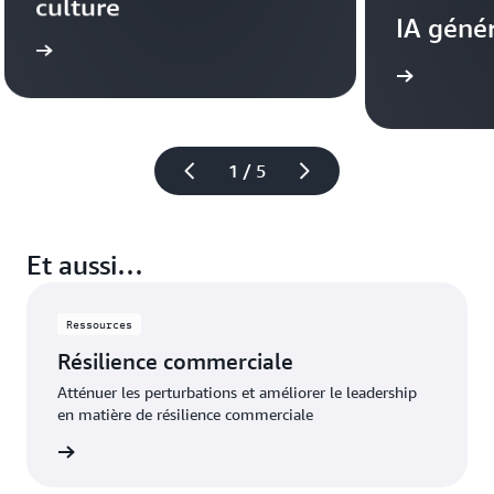
culture
IA géné
 plus
En savoir plus
1 / 5
Et aussi…
Ressources
Résilience commerciale
Atténuer les perturbations et améliorer le leadership
en matière de résilience commerciale
oir plus