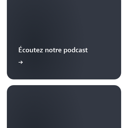
Écoutez notre podcast
voir plus