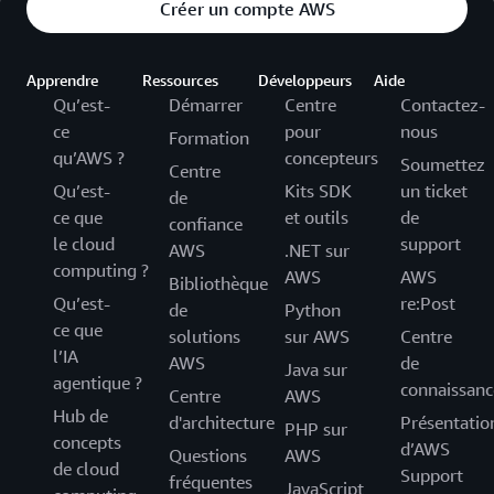
Créer un compte AWS
Apprendre
Ressources
Développeurs
Aide
Qu’est-
Démarrer
Centre
Contactez-
ce
pour
nous
Formation
qu’AWS ?
concepteurs
Soumettez
Centre
Qu’est-
Kits SDK
un ticket
de
ce que
et outils
de
confiance
le cloud
support
AWS
.NET sur
computing ?
AWS
AWS
Bibliothèque
Qu’est-
re:Post
de
Python
ce que
solutions
sur AWS
Centre
l’IA
AWS
de
Java sur
agentique ?
connaissanc
Centre
AWS
Hub de
d'architecture
Présentatio
PHP sur
concepts
d’AWS
Questions
AWS
de cloud
Support
fréquentes
JavaScript