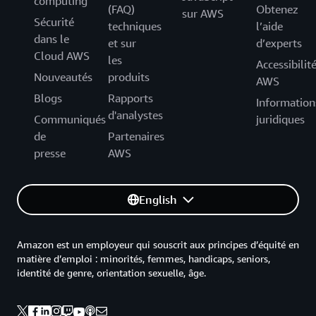
computing
(FAQ)
Obtenez
sur AWS
Sécurité
techniques
l’aide
dans le
et sur
d’experts
Cloud AWS
les
Accessibilit
Nouveautés
produits
AWS
Blogs
Rapports
Information
d'analystes
Communiqués
juridiques
de
Partenaires
presse
AWS
English
Amazon est un employeur qui souscrit aux principes d’équité en
matière d’emploi : minorités, femmes, handicaps, seniors,
identité de genre, orientation sexuelle, âge.