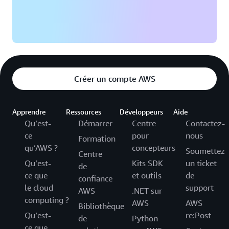
Créer un compte AWS
Apprendre
Ressources
Développeurs
Aide
Qu’est-
Démarrer
Centre
Contactez-
ce
pour
nous
Formation
qu’AWS ?
concepteurs
Soumettez
Centre
Qu’est-
Kits SDK
un ticket
de
ce que
et outils
de
confiance
le cloud
support
AWS
.NET sur
computing ?
AWS
AWS
Bibliothèque
Qu’est-
re:Post
de
Python
ce que