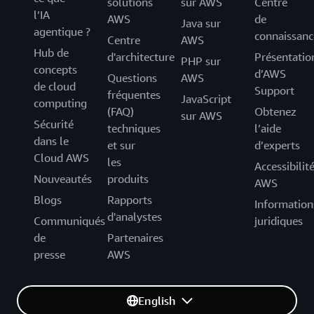
solutions
sur AWS
Centre
l’IA
AWS
de
Java sur
agentique ?
connaissanc
Centre
AWS
Hub de
d'architecture
Présentatio
PHP sur
concepts
d’AWS
Questions
AWS
de cloud
Support
fréquentes
JavaScript
computing
(FAQ)
Obtenez
sur AWS
Sécurité
techniques
l’aide
dans le
et sur
d’experts
Cloud AWS
les
Accessibilit
Nouveautés
produits
AWS
Blogs
Rapports
Information
d'analystes
Communiqués
juridiques
de
Partenaires
presse
AWS
English