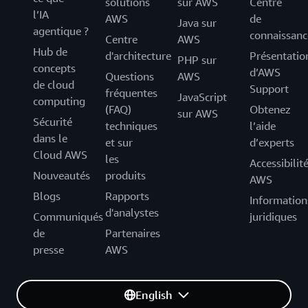
solutions
sur AWS
Centre
l’IA
AWS
de
Java sur
agentique ?
connaissanc
Centre
AWS
Hub de
d'architecture
Présentatio
PHP sur
concepts
d’AWS
Questions
AWS
de cloud
Support
fréquentes
JavaScript
computing
(FAQ)
Obtenez
sur AWS
Sécurité
techniques
l’aide
dans le
et sur
d’experts
Cloud AWS
les
Accessibilit
Nouveautés
produits
AWS
Blogs
Rapports
Information
d'analystes
Communiqués
juridiques
de
Partenaires
presse
AWS
English