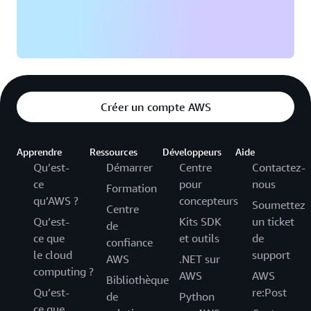
Créer un compte AWS
Apprendre
Ressources
Développeurs
Aide
Qu’est-
Démarrer
Centre
Contactez-
ce
pour
nous
Formation
qu’AWS ?
concepteurs
Soumettez
Centre
Qu’est-
Kits SDK
un ticket
de
ce que
et outils
de
confiance
le cloud
support
AWS
.NET sur
computing ?
AWS
AWS
Bibliothèque
Qu’est-
re:Post
de
Python
ce que